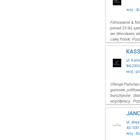
woj.: d
Filmowanie & fot
ponad 25 lat, spec
we Wrocławiu, al
całej Polski. Po
KASS
ul. Kam
84-230
woj.: p
Oferuje Państwu 
gumowe ,szlifowan
bursztynów . Sta
współpracy . Po
JANO
ul. ale
43-100 
woj.: śl