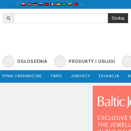
‹
›
OGŁOSZENIA
PRODUKTY I USŁUGI
RYNKI ZAGRANICZNE
TARGI
JUNIORZY
EDUKACJA
K