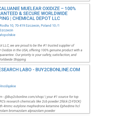
CALUANIE MUELEAR OXIDIZE – 100%
ANTEED & SECURE WORLDWIDE
PING | CHEMICAL DEPOT LLC
c Rodła 10, 70-419 Szczecin, Poland 10 /1
Szczecin
ałopolskie
 LLC, we are proud to be the #1 trusted supplier of
 Oxidize in the USA, offering 100% genuine product with a
uarantee. Our priority is your safety, satisfaction, and
orldwide Shipping
ESEARCH LABO - BUY2CBONLINE.COM
olnośląskie
 - @Buy2cbonline.com/shop/ | your #1 source for top
RC's research chemicals like 2cb powder 2fdck (2-FDCK)
th 4mmc eutylone mephedrone ketamine Ephedrine hcl
izolam bromazolam alprazolam powder