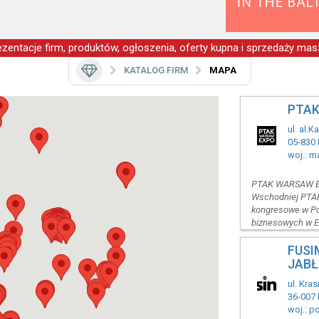
zentacje firm, produktów, ogłoszenia, oferty kupna i sprzedaży masz
KATALOG FIRM
MAPA
PTAK
ul. al.
05-830
woj.: m
PTAK WARSAW EXP
Wschodniej PTA
kongresowe w Pol
biznesowych w E
FUSI
JAB
ul. Kra
36-007 
woj.: p