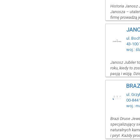
Historia Janosz 
Janosza – utalen
firmę prowadzą j
JANO
ul. Boc
43-100 
woj.: śl
Janosz Jubiler to
roku, kiedy to z
pasją i wizją. Dz
BRAZ
ul. Grz
00-844
woj.: m
Brazi Druse Jewe
specjalizujący si
naturalnych kamie
i piryt. Każdy pro