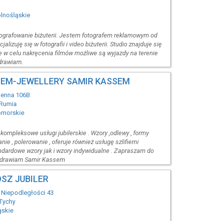
olnośląskie
ografowanie biżuterii. Jestem fotografem reklamowym od
jalizuję się w fotografii i video biżuterii. Studio znajduje się
e w celu nakręcenia filmów możliwe są wyjazdy na terenie
zdrawiam.
EM-JEWELLERY SAMIR KASSEM
ienna 106B
 Rumia
omorskie
kompleksowe usługi jubilerskie . Wzory ,odlewy , formy
ie , polerowanie , oferuje również usługę szlifierni
ndardowe wzory jak i wzory indywidualne . Zapraszam do
zdrawiam Samir Kassem
SZ JUBILER
ja Niepodległości 43
Tychy
ąskie