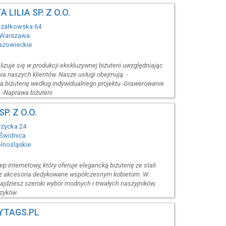
 LILIA SP. Z O.O.
szałkowska 64
 Warszawa
azowieckie
alizuje się w produkcji ekskluzywnej biżuterii uwzględniając
ia naszych klientów. Nasze usługi obejmują: -
 biżuterię według indywidualnego projektu -Grawerowanie
-Naprawa biżuterii
P. Z O.O.
trzycka 24
Świdnica
olnośląskie
lep internetowy, który oferuje elegancką biżuterię ze stali
raz akcesoria dedykowane współczesnym kobietom. W
najdziesz szeroki wybór modnych i trwałych naszyjników,
czyków.
YTAGS.PL