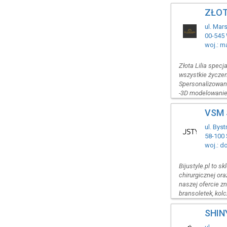
ZŁOTA
ul. Mar
00-545
woj.: m
Złota Lilia specj
wszystkie życzen
Spersonalizowana
-3D modelowanie 
VSM S
ul. Bys
58-100 
woj.: d
Bijustyle.pl to sk
chirurgicznej o
naszej ofercie z
bransoletek, kol
SHIN