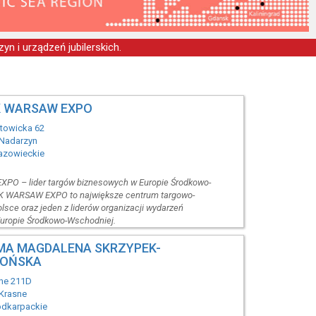
yn i urządzeń jubilerskich.
 WARSAW EXPO
Katowicka 62
 Nadarzyn
azowieckie
O – lider targów biznesowych w Europie Środkowo-
K WARSAW EXPO to największe centrum targowo-
sce oraz jeden z liderów organizacji wydarzeń
uropie Środkowo-Wschodniej.
MA MAGDALENA SKRZYPEK-
ŁOŃSKA
sne 211D
Krasne
odkarpackie