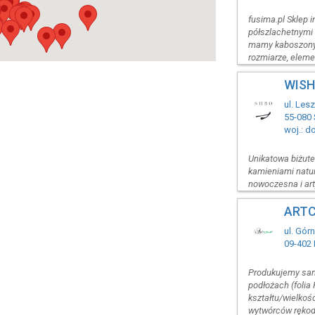
fusima.pl Sklep 
półszlachetnymi i
mamy kaboszony,
rozmiarze, elemen
WISH
ul. Les
55-080
woj.: d
Unikatowa biżute
kamieniami natura
nowoczesna i art
ARTC
ul. Gór
09-402 
Produkujemy samo
podłożach (folia
kształtu/wielkośc
wytwórców rękodz