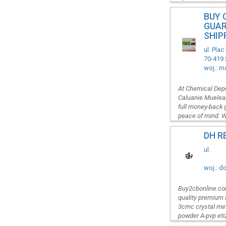
BUY 
GUAR
SHIP
ul. Pla
70-419 
woj.: m
At Chemical Depot
Caluanie Muelear
full money-back g
peace of mind. W
DH R
ul.
woj.: d
Buy2cbonline.com
quality premium 
3cmc crystal me
powder A-pvp et