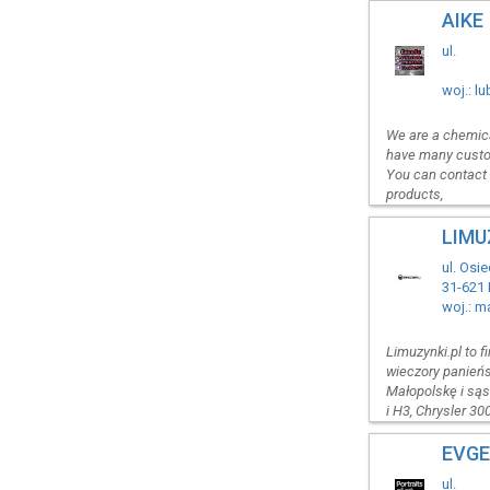
AIKE
ul.
woj.: l
We are a chemica
have many custom
You can contact u
products,
LIMU
ul. Osi
31-621
woj.: m
Limuzynki.pl to 
wieczory panieńsk
Małopolskę i są
i H3, Chrysler 30
EVGE
ul.