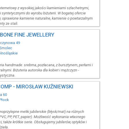
internetowy z wysokiej jakości kamieniami szlachetnymi,
 syntetycznymi do wyrobu biżuterii. W bogatej ofercie
 oprawione kamienie naturalne, kamienie o powtarzalnym
ty ze stali.
BONE FINE JEWELLERY
zczynowa 49
 Smolec
olnośląskie
ria handmade: srebrna, pozłacana, z bursztynem, perłami i
lnymi. Biżuteria autorska dla kobiet i mężczyzn -
ystyczna.
OMP - MIROSŁAW KUŹNIEWSKI
na 60
Płock
przylepne metki jubilerskie (błysk/mat) na różnych
 PVC, PP, PET, papier). Możliwość wykonania własnego
i, także krótkie serie. Obsługujemy jubilerów, optyków i
ieła.