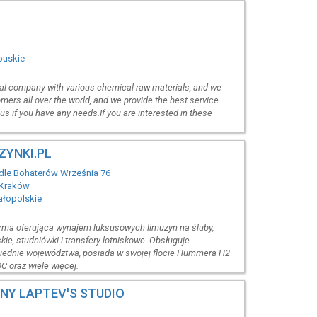
ubuskie
l company with various chemical raw materials, and we
ers all over the world, and we provide the best service.
s if you have any needs.If you are interested in these
ZYNKI.PL
edle Bohaterów Września 76
 Kraków
ałopolskie
firma oferująca wynajem luksusowych limuzyn na śluby,
ie, studniówki i transfery lotniskowe. Obsługuje
siednie województwa, posiada w swojej flocie Hummera H2
0C oraz wiele więcej.
NY LAPTEV'S STUDIO