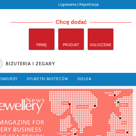
Logowanie | Rejestracja
Chcę dodać
FIRMĘ
PRODUKT
OGŁOSZENIE
BIŻUTERIA I ZEGARY
ONKURSY
SYLWETKI MISTRZÓW
GIEŁDA