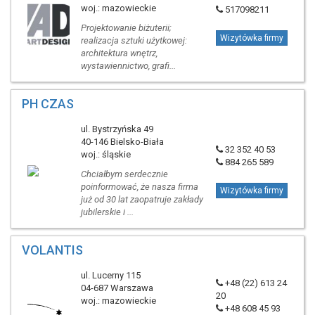
woj.: mazowieckie
517098211
Projektowanie biżuterii;
Wizytówka firmy
realizacja sztuki użytkowej:
architektura wnętrz,
wystawiennictwo, grafi...
PH CZAS
ul. Bystrzyńska 49
40-146 Bielsko-Biała
32 352 40 53
woj.: śląskie
884 265 589
Chciałbym serdecznie
poinformować, że nasza firma
Wizytówka firmy
już od 30 lat zaopatruje zakłady
jubilerskie i ...
VOLANTIS
ul. Lucerny 115
+48 (22) 613 24
04-687 Warszawa
20
woj.: mazowieckie
+48 608 45 93