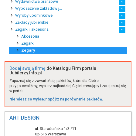
Wydawnictwa branżowe
Ekspert ds. handlu zag...
Rynek afrykański
Rynek amerykański
Rynek australijski
Rynek azjatycki
Rynek europejski
Wyposażenie zakładów j...
Katalogi branżowe
Prasa branżowa
Wyroby upominkowe
Maszyny jubilerskie
Narzędzia i akcesoria
Pozostałe wyposażenie
Sprzęt jubilerski
Zakłady jubilerskie
Eksport wyrobów upomin...
Handel detaliczny wyro...
Handel hurtowy wyrobam...
Import wyrobów upomink...
Produkcja wyrobów upom...
Zegarki i akcesoria
Producent biżuterii sa...
Producent biżuterii st...
Producent sztucznej bi...
Przetwórstwo kamieni s...
Twórca biżuterii na za...
Twórca biżuterii z bur...
Twórca unikatowej biżu...
Zakład srebrniczy
Zakład złotniczy
Zakłady jubilerskie po...
Akcesoria
Zegarki
Zegary
Dodaj swoją firmę
do Katalogu Firm portalu
Jubilerzy.Info.pl
Zapoznaj się z zawartością pakietów, które dla Ciebie
przygotowaliśmy, wybierz najbardziej Cię interesujący i zarejestruj się
w portalu.
Nie wiesz co wybrać? Spójrz na porównanie pakietów.
ART DESIGN
ul. Starościńska 1/3 /11
02-516 Warszawa