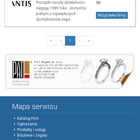
Początki naszej działalności
59
sięgają 1989 roku. Jesteśmy
jednym z największych
Wizytówka firmy
dystrybutorów zega...
«
‹
1
›
»
Mapa serwisu
Katalog Firm
Ogłoszenia
Produkty i usługi
Biżuteria i zegary