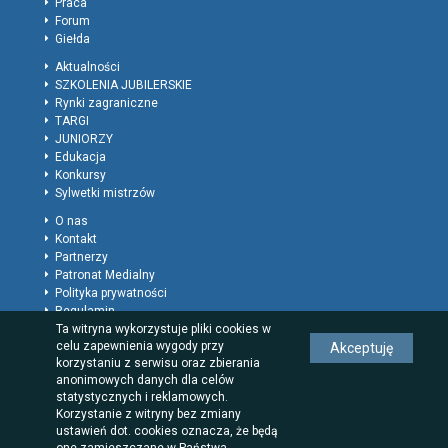
Praca
Forum
Giełda
Aktualności
SZKOLENIA JUBILERSKIE
Rynki zagraniczne
TARGI
JUNIORZY
Edukacja
Konkursy
Sylwetki mistrzów
O nas
Kontakt
Partnerzy
Patronat Medialny
Polityka prywatności
Regulamin
Ta witryna wykorzystuje pliki cookies w
Reklama
celu zapewnienia wygody przy
Akceptuję
Rodzaje wpisów dla firm
korzystaniu z serwisu oraz zbierania
anonimowych danych dla celów
statystycznych i reklamowych.
Korzystanie z witryny bez zmiany
ustawień dot. cookies oznacza, że będą