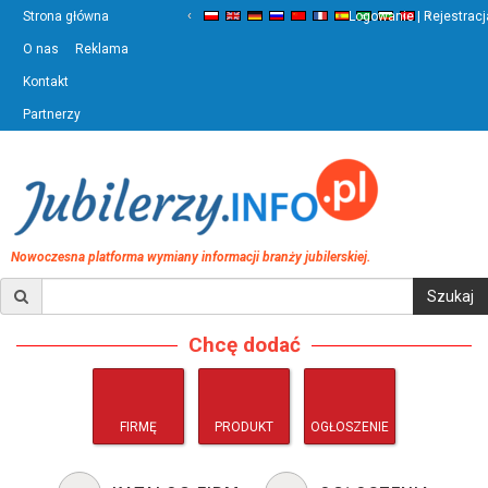
‹
›
Strona główna
Logowanie | Rejestracj
O nas
Reklama
Kontakt
Partnerzy
Nowoczesna platforma wymiany informacji branży jubilerskiej.
Chcę dodać
FIRMĘ
PRODUKT
OGŁOSZENIE