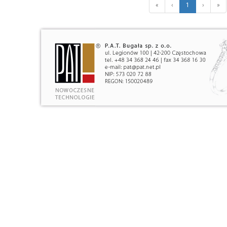
«
‹
1
›
»