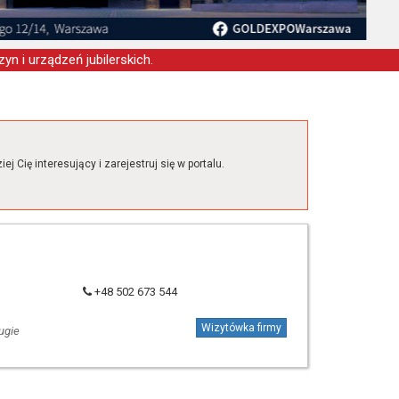
yn i urządzeń jubilerskich.
j Cię interesujący i zarejestruj się w portalu.
+48 502 673 544
Wizytówka firmy
ugie