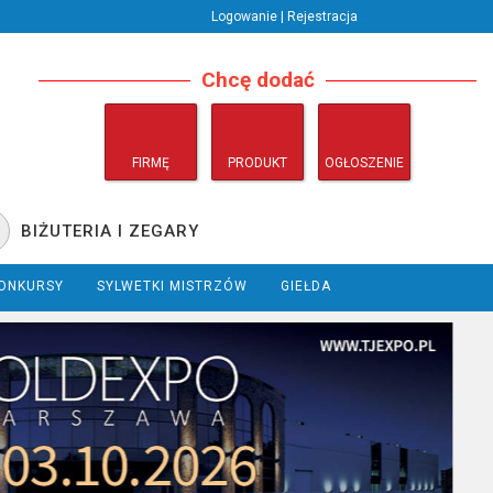
Logowanie | Rejestracja
Chcę dodać
FIRMĘ
PRODUKT
OGŁOSZENIE
BIŻUTERIA I ZEGARY
ONKURSY
SYLWETKI MISTRZÓW
GIEŁDA