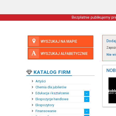
Bezpłatnie publikujemy pre
Dodaj
WYSZUKAJ NA MAPIE
Zapozn
WYSZUKAJ ALFABETYCZNIE
Nie wi
NOB
KATALOG FIRM
Artyści
Chemia dla jubilerów
Edukacja i kształcenie
Ekspozycje handlowe
Kształcenie podyplomowe
Kursy i szkolenia zawo...
Praktyki i staże zawodowe
Szkoły zawodowe
Wyższe szkoły zawodowe
Zagraniczne szkoły bra...
Średnie szkoły zawodowe
Ekspozytory
Ekspozytory reklamowe
Klimatyzacja salonów j...
Meble ekspozycyjne
Oświetlenie ekspozycji...
Systemy przeciwkradzie...
Finansowanie