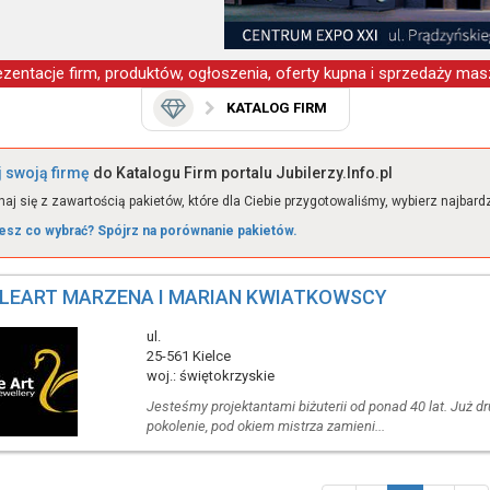
zentacje firm, produktów, ogłoszenia, oferty kupna i sprzedaży masz
KATALOG FIRM
 swoją firmę
do Katalogu Firm portalu Jubilerzy.Info.pl
aj się z zawartością pakietów, które dla Ciebie przygotowaliśmy, wybierz najbardzie
esz co wybrać? Spójrz na porównanie pakietów.
LEART MARZENA I MARIAN KWIATKOWSCY
ul.
25-561 Kielce
woj.: świętokrzyskie
Jesteśmy projektantami biżuterii od ponad 40 lat. Już dr
pokolenie, pod okiem mistrza zamieni...