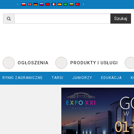
‹
›
OGŁOSZENIA
PRODUKTY I USŁUGI
RYNKI ZAGRANICZNE
TARGI
JUNIORZY
EDUKACJA
K