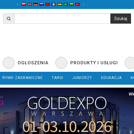
‹
›
OGŁOSZENIA
PRODUKTY I USŁUGI
RYNKI ZAGRANICZNE
TARGI
JUNIORZY
EDUKACJA
K