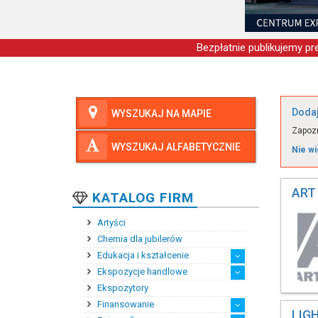
Bezpłatnie publikujemy pre
Dodaj
WYSZUKAJ NA MAPIE
Zapozn
WYSZUKAJ ALFABETYCZNIE
Nie wi
ART
KATALOG FIRM
Artyści
Chemia dla jubilerów
Edukacja i kształcenie
Ekspozycje handlowe
Kształcenie podyplomowe
Kursy i szkolenia zawo...
Praktyki i staże zawodowe
Szkoły zawodowe
Wyższe szkoły zawodowe
Zagraniczne szkoły bra...
Średnie szkoły zawodowe
Ekspozytory
Ekspozytory reklamowe
Klimatyzacja salonów j...
Meble ekspozycyjne
Oświetlenie ekspozycji...
Systemy przeciwkradzie...
Finansowanie
LIG