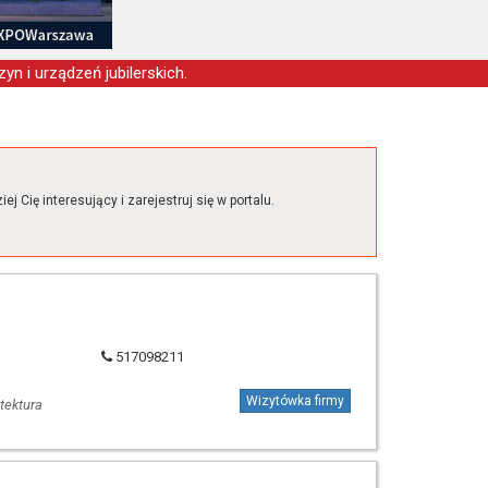
yn i urządzeń jubilerskich.
j Cię interesujący i zarejestruj się w portalu.
517098211
Wizytówka firmy
itektura