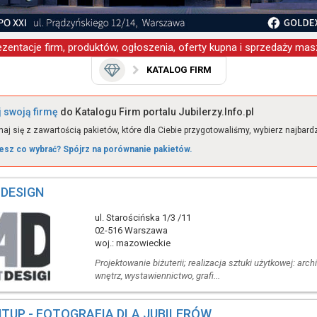
zentacje firm, produktów, ogłoszenia, oferty kupna i sprzedaży masz
KATALOG FIRM
 swoją firmę
do Katalogu Firm portalu Jubilerzy.Info.pl
aj się z zawartością pakietów, które dla Ciebie przygotowaliśmy, wybierz najbardzie
esz co wybrać? Spójrz na porównanie pakietów.
 DESIGN
ul. Starościńska 1/3 /11
02-516 Warszawa
woj.: mazowieckie
Projektowanie biżuterii; realizacja sztuki użytkowej: arch
wnętrz, wystawiennictwo, grafi...
HTUP - FOTOGRAFIA DLA JUBILERÓW