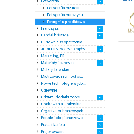
Fotografia
Banki
Doradztwo finansowe
Dotacje
Faktoring
Fundusze pozostałe
Fundusze wysokiego ryzyka
Prywatni inwestorzy
Fotografia biżuterii
Fotografia bursztynu
Fotogrfia prodktowa
Franczyza
Handel biżuterią
Doradztwo franczyzowe
Franczyzobiorcy
Franczyzodawcy
Hurtownia zaopatrzenia...
E-hurtownie jubilerskie
E-sklepy jubilerskie
Eksporter biżuterii
Handel detaliczny biżu...
Handel detaliczny sztu...
Handel hurtowy biżuterią
Handel hurtowy sztuczn...
Importer biżuterii
Pośrednictwo handlowe
Sklepy i salony jubile...
Sklepy ze sztuczną biż...
JUBILERSTWO wg krajów
Marketing, PR
Niemcy
Polska
Szwecja
USA
Materiały i surowce
Metki jubilerskie
Bursztyn
Kamienie jubilersko-oz...
Kamienie syntetyczne
Kamienie szlachetne
Metale szlachetne
Półfabrykaty do produk...
Pozostałe materiały i ...
Mistrzowie rzemiosł ar...
Nowe technologie w jub...
Odlewnie
Odzież i dodatki zdobi...
Opakowania jubilerskie
Odzież damska i dodatki
Odzież męska i dodatki
Okulary
Suknie ślubne
Organizator branżowych...
Portale i blogi branżowe
Praca i kariera
Blogi branżowe
Portale branżowe
Projekowanie
Doradztwo zawodowe
Pośrednictwo pracy
Praktyki zawodowe