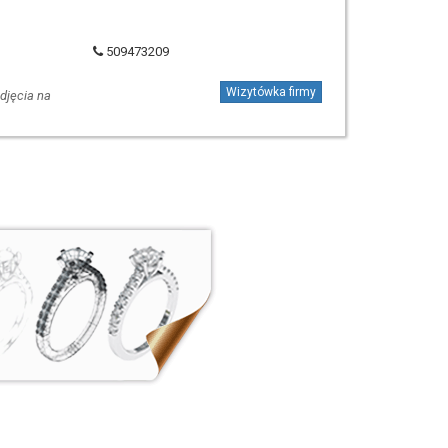
509473209
Wizytówka firmy
djęcia na