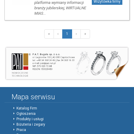
Wizytówka firmy
platforma wymiany informacji
branży jubilerskiej, WIRTUALNE
MIAS...
«
‹
1
›
»
Mapa serwisu
Katalog Firm
Ogłoszenia
Produkty i usługi
Biżuteria i zegary
Praca