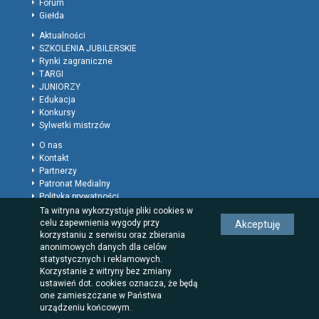
Forum
Giełda
Aktualności
SZKOLENIA JUBILERSKIE
Rynki zagraniczne
TARGI
JUNIORZY
Edukacja
Konkursy
Sylwetki mistrzów
O nas
Kontakt
Partnerzy
Patronat Medialny
Polityka prywatności
Regulamin
Ta witryna wykorzystuje pliki cookies w
Reklama
celu zapewnienia wygody przy
Akceptuję
korzystaniu z serwisu oraz zbierania
Rodzaje wpisów dla firm
anonimowych danych dla celów
statystycznych i reklamowych.
Korzystanie z witryny bez zmiany
ustawień dot. cookies oznacza, że będą
one zamieszczane w Państwa
urządzeniu końcowym.