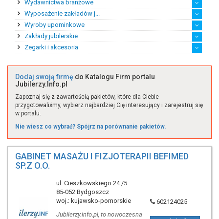
Wydawnictwa branżowe
Ekspert ds. handlu zag...
Rynek afrykański
Rynek amerykański
Rynek australijski
Rynek azjatycki
Rynek europejski
Wyposażenie zakładów j...
Katalogi branżowe
Prasa branżowa
Wyroby upominkowe
Maszyny jubilerskie
Narzędzia i akcesoria
Pozostałe wyposażenie
Sprzęt jubilerski
Zakłady jubilerskie
Eksport wyrobów upomin...
Handel detaliczny wyro...
Handel hurtowy wyrobam...
Import wyrobów upomink...
Produkcja wyrobów upom...
Zegarki i akcesoria
Producent biżuterii sa...
Producent biżuterii st...
Producent sztucznej bi...
Przetwórstwo kamieni s...
Twórca biżuterii na za...
Twórca biżuterii z bur...
Twórca unikatowej biżu...
Zakład srebrniczy
Zakład złotniczy
Zakłady jubilerskie po...
Akcesoria
Zegarki
Zegary
Dodaj swoją firmę
do Katalogu Firm portalu
Jubilerzy.Info.pl
Zapoznaj się z zawartością pakietów, które dla Ciebie
przygotowaliśmy, wybierz najbardziej Cię interesujący i zarejestruj się
w portalu.
Nie wiesz co wybrać? Spójrz na porównanie pakietów.
GABINET MASAŻU I FIZJOTERAPII BEFIMED
SP.Z O.O.
ul. Cieszkowskiego 24 /5
85-052 Bydgoszcz
woj.: kujawsko-pomorskie
602124025
Jubilerzy.info.pl, to nowoczesna