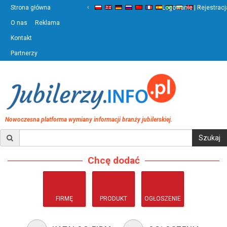
‹
›
Strona główna
Logowanie | Rejestracj
O nas
Reklama
Kontakt
Partnerzy
Nowoczesna platforma wymiany informacji branży jubilerskiej.
Chcę dodać
FIRMĘ
PRODUKT
OGŁOSZENIE