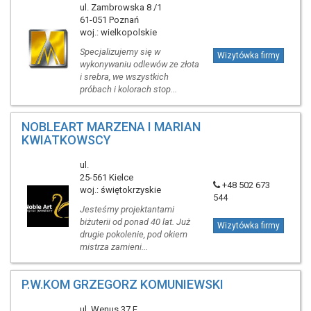
ul. Zambrowska 8 /1
61-051 Poznań
woj.: wielkopolskie
Specjalizujemy się w
Wizytówka firmy
wykonywaniu odlewów ze złota
i srebra, we wszystkich
próbach i kolorach stop...
NOBLEART MARZENA I MARIAN
KWIATKOWSCY
ul.
25-561 Kielce
+48 502 673
woj.: świętokrzyskie
544
Jesteśmy projektantami
biżuterii od ponad 40 lat. Już
Wizytówka firmy
drugie pokolenie, pod okiem
mistrza zamieni...
P.W.KOM GRZEGORZ KOMUNIEWSKI
ul. Wenus 37 F