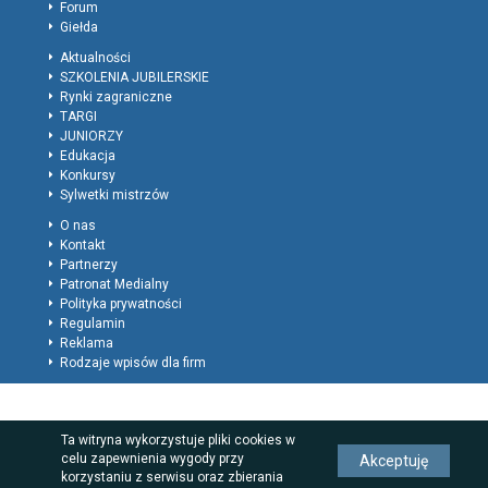
Forum
Giełda
Aktualności
SZKOLENIA JUBILERSKIE
Rynki zagraniczne
TARGI
JUNIORZY
Edukacja
Konkursy
Sylwetki mistrzów
O nas
Kontakt
Partnerzy
Patronat Medialny
Polityka prywatności
Regulamin
Reklama
Rodzaje wpisów dla firm
Ta witryna wykorzystuje pliki cookies w
celu zapewnienia wygody przy
Akceptuję
korzystaniu z serwisu oraz zbierania