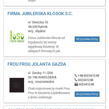
Unijol
FIRMA JUBILERSKA KŁOSOK S.C.
ul. Gliwicka 16
44-200 Rybnik
woj.: śląskie
Firma Jubilerska Kłosok od
Wizytówka firmy
trzydziestu lat tworzy
wyjątkową biżuterię. W
sklepach firmowych jak...
FROU FROU JOLANTA GAZDA
ul. Zaruby 11 /200
+48 602441248
02-796 WARSZAWA
602441248
woj.: mazowieckie
602441248
Znak rozpoznawczy marki Frou
Frou to biżuteria szydełkowana
Wizytówka firmy
z drutu srebrnego.