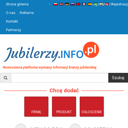
‹
›
Strona główna
Logowanie | Rejestracj
O nas
Reklama
Kontakt
Partnerzy
Nowoczesna platforma wymiany informacji branży jubilerskiej.
Chcę dodać
FIRMĘ
PRODUKT
OGŁOSZENIE