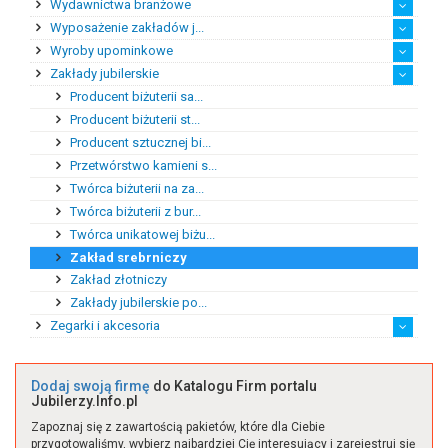
Wydawnictwa branżowe
Ekspert ds. handlu zag...
Rynek afrykański
Rynek amerykański
Rynek australijski
Rynek azjatycki
Rynek europejski
Wyposażenie zakładów j...
Katalogi branżowe
Prasa branżowa
Wyroby upominkowe
Maszyny jubilerskie
Narzędzia i akcesoria
Pozostałe wyposażenie
Sprzęt jubilerski
Zakłady jubilerskie
Eksport wyrobów upomin...
Handel detaliczny wyro...
Handel hurtowy wyrobam...
Import wyrobów upomink...
Produkcja wyrobów upom...
Producent biżuterii sa...
Producent biżuterii st...
Producent sztucznej bi...
Przetwórstwo kamieni s...
Twórca biżuterii na za...
Twórca biżuterii z bur...
Twórca unikatowej biżu...
Zakład srebrniczy
Zakład złotniczy
Zakłady jubilerskie po...
Zegarki i akcesoria
Akcesoria
Zegarki
Zegary
Dodaj swoją firmę
do Katalogu Firm portalu
Jubilerzy.Info.pl
Zapoznaj się z zawartością pakietów, które dla Ciebie
przygotowaliśmy, wybierz najbardziej Cię interesujący i zarejestruj się