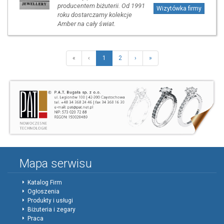
producentem biżuterii. Od 1991
Wizytówka firmy
roku dostarczamy kolekcje
Amber na cały świat.
«
‹
1
2
›
»
Mapa serwisu
Katalog Firm
Ogłoszenia
Produkty i usługi
Biżuteria i zegary
Praca