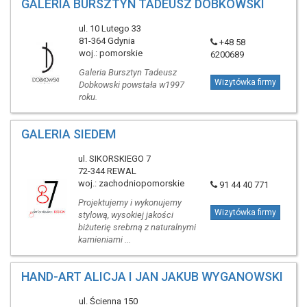
GALERIA BURSZTYN TADEUSZ DOBKOWSKI
ul. 10 Lutego 33
81-364 Gdynia
+48 58
woj.: pomorskie
6200689
Galeria Bursztyn Tadeusz
Wizytówka firmy
Dobkowski powstała w1997
roku.
GALERIA SIEDEM
ul. SIKORSKIEGO 7
72-344 REWAL
woj.: zachodniopomorskie
91 44 40 771
Projektujemy i wykonujemy
Wizytówka firmy
stylową, wysokiej jakości
biżuterię srebrną z naturalnymi
kamieniami ...
HAND-ART ALICJA I JAN JAKUB WYGANOWSKI
ul. Ścienna 150