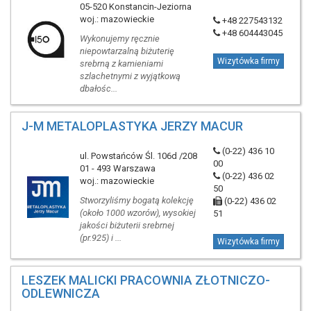
05-520 Konstancin-Jeziorna
woj.: mazowieckie
+48 227543132
+48 604443045
Wykonujemy ręcznie
niepowtarzalną biżuterię
Wizytówka firmy
srebrną z kamieniami
szlachetnymi z wyjątkową
dbałośc...
J-M METALOPLASTYKA JERZY MACUR
(0-22) 436 10
ul. Powstańców Śl. 106d /208
00
01 - 493 Warszawa
(0-22) 436 02
woj.: mazowieckie
50
Stworzyliśmy bogatą kolekcję
(0-22) 436 02
(około 1000 wzorów), wysokiej
51
jakości biżuterii srebrnej
(pr.925) i ...
Wizytówka firmy
LESZEK MALICKI PRACOWNIA ZŁOTNICZO-
ODLEWNICZA