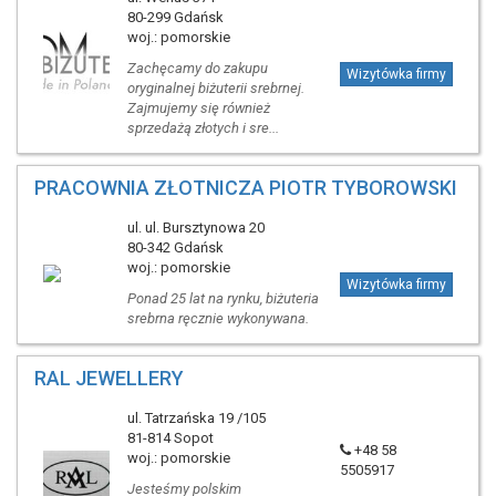
80-299 Gdańsk
woj.: pomorskie
Zachęcamy do zakupu
Wizytówka firmy
oryginalnej biżuterii srebrnej.
Zajmujemy się również
sprzedażą złotych i sre...
PRACOWNIA ZŁOTNICZA PIOTR TYBOROWSKI
ul. ul. Bursztynowa 20
80-342 Gdańsk
woj.: pomorskie
Wizytówka firmy
Ponad 25 lat na rynku, biżuteria
srebrna ręcznie wykonywana.
RAL JEWELLERY
ul. Tatrzańska 19 /105
81-814 Sopot
+48 58
woj.: pomorskie
5505917
Jesteśmy polskim