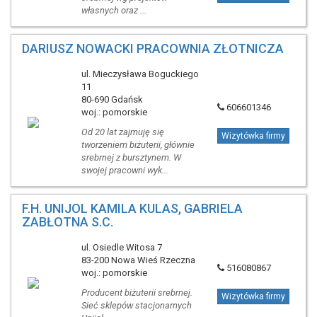
własnych oraz ...
DARIUSZ NOWACKI PRACOWNIA ZŁOTNICZA
ul. Mieczysława Boguckiego
11
80-690 Gdańsk
606601346
woj.: pomorskie
Od 20 lat zajmuję się
Wizytówka firmy
tworzeniem biżuterii, głównie
srebrnej z bursztynem. W
swojej pracowni wyk...
F.H. UNIJOL KAMILA KULAS, GABRIELA
ZABŁOTNA S.C.
ul. Osiedle Witosa 7
83-200 Nowa Wieś Rzeczna
516080867
woj.: pomorskie
Producent biżuterii srebrnej.
Wizytówka firmy
Sieć sklepów stacjonarnych