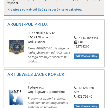
w portalu.
Nie wiesz co wybrać? Spójrz na porównanie pakietów.
ARGENT-POL P.P.H.U.
ul. Kozielska 69 /12
44-121 Gliwice
+48 601546443
woj.: śląskie
+48
122768266
Firma ARGENT-POL istnieje na
rynku jubilerskim od 1992 roku i
Wizytówka firmy
od tego czasu jest liderem w
produk...
ART JEWELS JACEK KOPECKI
ul.
Bydgoszcz
+48 660 850
woj.: kujawsko-pomorskie
552
572 726 401
Pracownia biżuterii srebrnej,
producent unikatowej biżuterii
Wizytówka firmy
srebrnej wg projektów