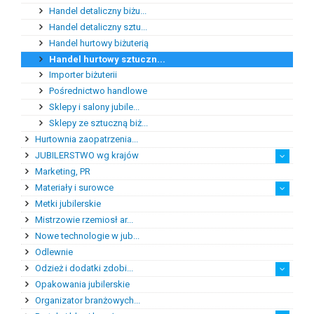
Handel detaliczny biżu...
Handel detaliczny sztu...
Handel hurtowy biżuterią
Handel hurtowy sztuczn...
Importer biżuterii
Pośrednictwo handlowe
Sklepy i salony jubile...
Sklepy ze sztuczną biż...
Hurtownia zaopatrzenia...
JUBILERSTWO wg krajów
Marketing, PR
Niemcy
Polska
Szwecja
USA
Materiały i surowce
Metki jubilerskie
Bursztyn
Kamienie jubilersko-oz...
Kamienie syntetyczne
Kamienie szlachetne
Metale szlachetne
Półfabrykaty do produk...
Pozostałe materiały i ...
Mistrzowie rzemiosł ar...
Nowe technologie w jub...
Odlewnie
Odzież i dodatki zdobi...
Opakowania jubilerskie
Odzież damska i dodatki
Odzież męska i dodatki
Okulary
Suknie ślubne
Organizator branżowych...