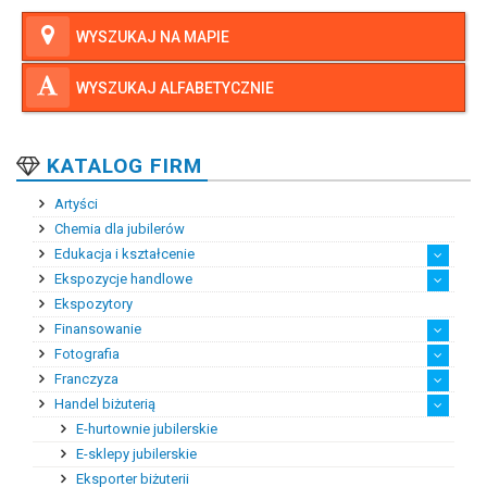
WYSZUKAJ NA MAPIE
WYSZUKAJ ALFABETYCZNIE
KATALOG FIRM
Artyści
Chemia dla jubilerów
Edukacja i kształcenie
Ekspozycje handlowe
Kształcenie podyplomowe
Kursy i szkolenia zawo...
Praktyki i staże zawodowe
Szkoły zawodowe
Wyższe szkoły zawodowe
Zagraniczne szkoły bra...
Średnie szkoły zawodowe
Ekspozytory
Ekspozytory reklamowe
Klimatyzacja salonów j...
Meble ekspozycyjne
Oświetlenie ekspozycji...
Systemy przeciwkradzie...
Finansowanie
Fotografia
Banki
Doradztwo finansowe
Dotacje
Faktoring
Fundusze pozostałe
Fundusze wysokiego ryzyka
Prywatni inwestorzy
Franczyza
Fotografia biżuterii
Fotografia bursztynu
Fotogrfia prodktowa
Handel biżuterią
Doradztwo franczyzowe
Franczyzobiorcy
Franczyzodawcy
E-hurtownie jubilerskie
E-sklepy jubilerskie
Eksporter biżuterii