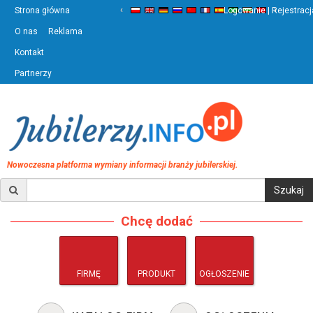
‹
›
Strona główna
Logowanie | Rejestracj
O nas
Reklama
Kontakt
Partnerzy
Nowoczesna platforma wymiany informacji branży jubilerskiej.
Chcę dodać
FIRMĘ
PRODUKT
OGŁOSZENIE