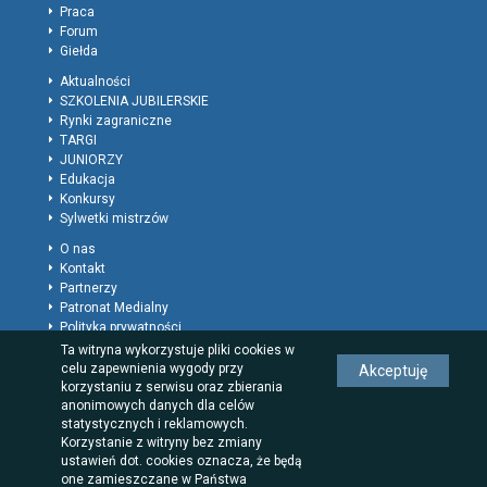
Praca
Forum
Giełda
Aktualności
SZKOLENIA JUBILERSKIE
Rynki zagraniczne
TARGI
JUNIORZY
Edukacja
Konkursy
Sylwetki mistrzów
O nas
Kontakt
Partnerzy
Patronat Medialny
Polityka prywatności
Regulamin
Ta witryna wykorzystuje pliki cookies w
Reklama
celu zapewnienia wygody przy
Akceptuję
Rodzaje wpisów dla firm
korzystaniu z serwisu oraz zbierania
anonimowych danych dla celów
statystycznych i reklamowych.
Korzystanie z witryny bez zmiany
ustawień dot. cookies oznacza, że będą
one zamieszczane w Państwa