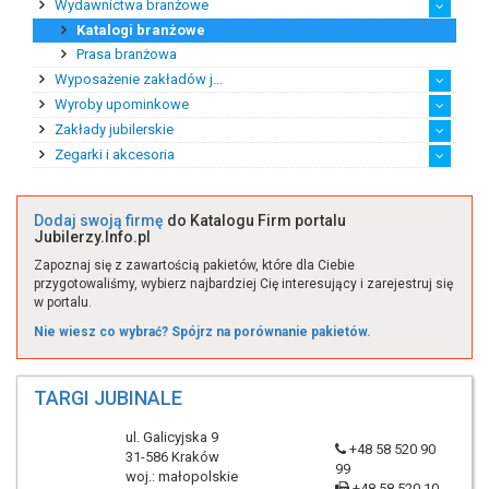
Wydawnictwa branżowe
Ekspert ds. handlu zag...
Rynek afrykański
Rynek amerykański
Rynek australijski
Rynek azjatycki
Rynek europejski
Katalogi branżowe
Prasa branżowa
Wyposażenie zakładów j...
Wyroby upominkowe
Maszyny jubilerskie
Narzędzia i akcesoria
Pozostałe wyposażenie
Sprzęt jubilerski
Zakłady jubilerskie
Eksport wyrobów upomin...
Handel detaliczny wyro...
Handel hurtowy wyrobam...
Import wyrobów upomink...
Produkcja wyrobów upom...
Zegarki i akcesoria
Producent biżuterii sa...
Producent biżuterii st...
Producent sztucznej bi...
Przetwórstwo kamieni s...
Twórca biżuterii na za...
Twórca biżuterii z bur...
Twórca unikatowej biżu...
Zakład srebrniczy
Zakład złotniczy
Zakłady jubilerskie po...
Akcesoria
Zegarki
Zegary
Dodaj swoją firmę
do Katalogu Firm portalu
Jubilerzy.Info.pl
Zapoznaj się z zawartością pakietów, które dla Ciebie
przygotowaliśmy, wybierz najbardziej Cię interesujący i zarejestruj się
w portalu.
Nie wiesz co wybrać? Spójrz na porównanie pakietów.
TARGI JUBINALE
ul. Galicyjska 9
+48 58 520 90
31-586 Kraków
99
woj.: małopolskie
+48 58 520 10