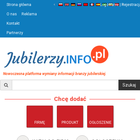
‹
›
Strona główna
Logowanie | Rejestracj
O nas
Reklama
Kontakt
Partnerzy
Nowoczesna platforma wymiany informacji branży jubilerskiej.
Chcę dodać
FIRMĘ
PRODUKT
OGŁOSZENIE