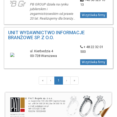
PB GROUP działa na rynku
13
jubilerskim i
zegarmistrzowskim od prawie
Wizytówka firmy
20 lat. Realizujemy dla branży...
UNIT WYDAWNICTWO INFORMACJE
BRANŻOWE SP. Z O.O.
+ 48 22 32 01
ul. Kierbedzia 4
500
00-728 Warszawa
Wizytówka firmy
«
‹
1
›
»