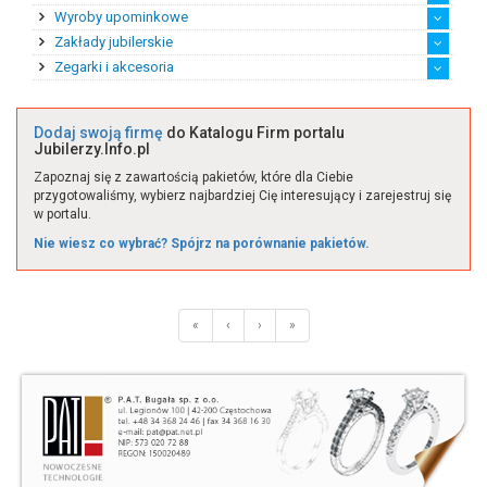
Wyroby upominkowe
Maszyny jubilerskie
Narzędzia i akcesoria
Pozostałe wyposażenie
Sprzęt jubilerski
Zakłady jubilerskie
Eksport wyrobów upomin...
Handel detaliczny wyro...
Handel hurtowy wyrobam...
Import wyrobów upomink...
Produkcja wyrobów upom...
Zegarki i akcesoria
Producent biżuterii sa...
Producent biżuterii st...
Producent sztucznej bi...
Przetwórstwo kamieni s...
Twórca biżuterii na za...
Twórca biżuterii z bur...
Twórca unikatowej biżu...
Zakład srebrniczy
Zakład złotniczy
Zakłady jubilerskie po...
Akcesoria
Zegarki
Zegary
Dodaj swoją firmę
do Katalogu Firm portalu
Jubilerzy.Info.pl
Zapoznaj się z zawartością pakietów, które dla Ciebie
przygotowaliśmy, wybierz najbardziej Cię interesujący i zarejestruj się
w portalu.
Nie wiesz co wybrać? Spójrz na porównanie pakietów.
«
‹
›
»