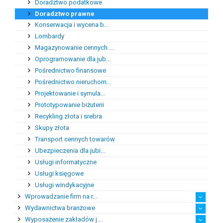
Doradztwo podatkowe
Doradztwo prawne
Konserwacja i wycena b...
Lombardy
Magazynowanie cennych ...
Oprogramowanie dla jub...
Pośrednictwo finansowe
Pośrednictwo nieruchom...
Projektowanie i symula...
Prototypowanie biżuterii
Recykling złota i srebra
Skupy złota
Transport cennych towarów
Ubezpieczenia dla jubi...
Usługi informatyczne
Usługi księgowe
Usługi windykacyjne
Wprowadzanie firm na r...
Wydawnictwa branżowe
Ekspert ds. handlu zag...
Rynek afrykański
Rynek amerykański
Rynek australijski
Rynek azjatycki
Rynek europejski
Wyposażenie zakładów j...
Katalogi branżowe
Prasa branżowa