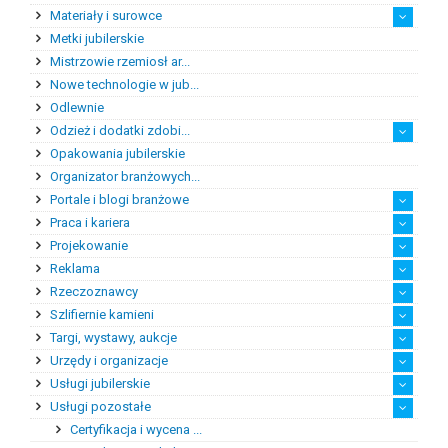
Materiały i surowce
Metki jubilerskie
Bursztyn
Kamienie jubilersko-oz...
Kamienie syntetyczne
Kamienie szlachetne
Metale szlachetne
Półfabrykaty do produk...
Pozostałe materiały i ...
Mistrzowie rzemiosł ar...
Nowe technologie w jub...
Odlewnie
Odzież i dodatki zdobi...
Opakowania jubilerskie
Odzież damska i dodatki
Odzież męska i dodatki
Okulary
Suknie ślubne
Organizator branżowych...
Portale i blogi branżowe
Praca i kariera
Blogi branżowe
Portale branżowe
Projekowanie
Doradztwo zawodowe
Pośrednictwo pracy
Praktyki zawodowe
Reklama
Projektowanie biżuterii
Projektowanie ubrań z ...
Projektowanie wnętrz
Rzeczoznawcy
Filmowanie biżuterii
Fotografia biżuterii
Kampanie reklamowe i p...
Reklama
Usługi poligraficzne
Szlifiernie kamieni
Rzeczoznawcy bursztynu
Rzeczoznawcy diamentów
Rzeczoznawcy kamieni k...
Rzeczoznawcy pozostali
Targi, wystawy, aukcje
Szlifiernie bursztynu
Urzędy i organizacje
Organizatorzy aukcji j...
Organizatorzy targów i...
Zabudowa stoisk wystaw...
Usługi jubilerskie
Cechy i stowarzyszenia
Galerie
Muzea
Pozostałe
Urzędy probiercze
Usługi pozostałe
Biżuteria na zamówienie
Grawerowanie
Naprawy i przeróbki bi...
Renowacja biżuterii
Certyfikacja i wycena ...