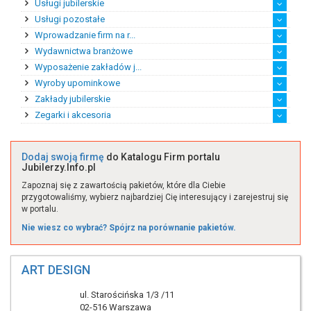
Usługi jubilerskie
Cechy i stowarzyszenia
Galerie
Muzea
Pozostałe
Urzędy probiercze
Usługi pozostałe
Biżuteria na zamówienie
Grawerowanie
Naprawy i przeróbki bi...
Renowacja biżuterii
Wprowadzanie firm na r...
Certyfikacja i wycena ...
Doradztwo podatkowe
Doradztwo prawne
Konserwacja i wycena b...
Lombardy
Magazynowanie cennych ...
Oprogramowanie dla jub...
Pośrednictwo finansowe
Pośrednictwo nieruchom...
Projektowanie i symula...
Prototypowanie biżuterii
Recykling złota i srebra
Skupy złota
Transport cennych towarów
Ubezpieczenia dla jubi...
Usługi informatyczne
Usługi księgowe
Usługi windykacyjne
Wydawnictwa branżowe
Ekspert ds. handlu zag...
Rynek afrykański
Rynek amerykański
Rynek australijski
Rynek azjatycki
Rynek europejski
Wyposażenie zakładów j...
Katalogi branżowe
Prasa branżowa
Wyroby upominkowe
Maszyny jubilerskie
Narzędzia i akcesoria
Pozostałe wyposażenie
Sprzęt jubilerski
Zakłady jubilerskie
Eksport wyrobów upomin...
Handel detaliczny wyro...
Handel hurtowy wyrobam...
Import wyrobów upomink...
Produkcja wyrobów upom...
Zegarki i akcesoria
Producent biżuterii sa...
Producent biżuterii st...
Producent sztucznej bi...
Przetwórstwo kamieni s...
Twórca biżuterii na za...
Twórca biżuterii z bur...
Twórca unikatowej biżu...
Zakład srebrniczy
Zakład złotniczy
Zakłady jubilerskie po...
Akcesoria
Zegarki
Zegary
Dodaj swoją firmę
do Katalogu Firm portalu
Jubilerzy.Info.pl
Zapoznaj się z zawartością pakietów, które dla Ciebie
przygotowaliśmy, wybierz najbardziej Cię interesujący i zarejestruj się
w portalu.
Nie wiesz co wybrać? Spójrz na porównanie pakietów.
ART DESIGN
ul. Starościńska 1/3 /11
02-516 Warszawa