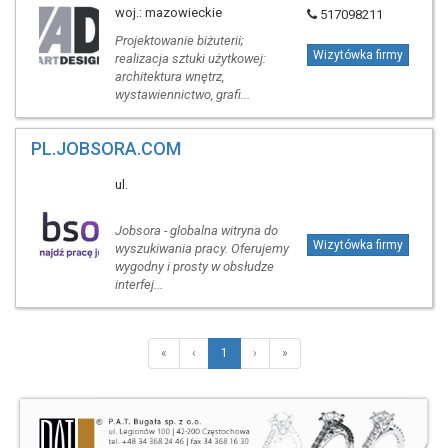
woj.: mazowieckie
517098211
Projektowanie biżuterii;
Wizytówka firmy
realizacja sztuki użytkowej:
architektura wnętrz,
wystawiennictwo, grafi...
PL.JOBSORA.COM
ul.
Jobsora - globalna witryna do
Wizytówka firmy
wyszukiwania pracy. Oferujemy
wygodny i prosty w obsłudze
interfej...
«
‹
1
›
»