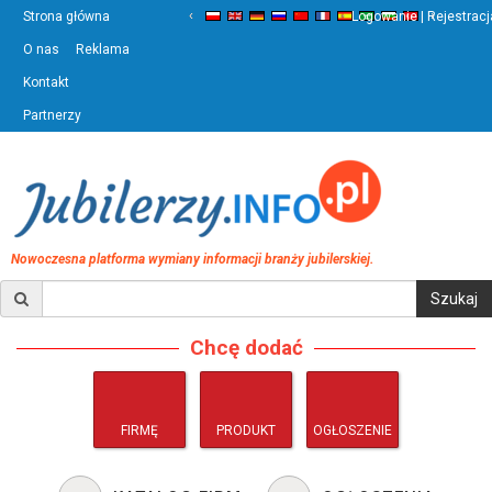
‹
›
Strona główna
Logowanie | Rejestracj
O nas
Reklama
Kontakt
Partnerzy
Nowoczesna platforma wymiany informacji branży jubilerskiej.
Chcę dodać
FIRMĘ
PRODUKT
OGŁOSZENIE