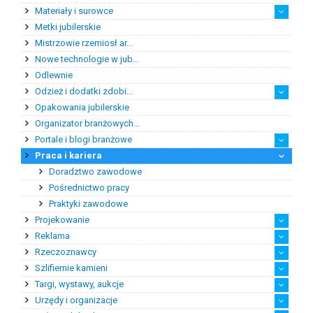
Materiały i surowce
Metki jubilerskie
Bursztyn
Kamienie jubilersko-oz...
Kamienie syntetyczne
Kamienie szlachetne
Metale szlachetne
Półfabrykaty do produk...
Pozostałe materiały i ...
Mistrzowie rzemiosł ar...
Nowe technologie w jub...
Odlewnie
Odzież i dodatki zdobi...
Opakowania jubilerskie
Odzież damska i dodatki
Odzież męska i dodatki
Okulary
Suknie ślubne
Organizator branżowych...
Portale i blogi branżowe
Praca i kariera
Blogi branżowe
Portale branżowe
Doradztwo zawodowe
Pośrednictwo pracy
Praktyki zawodowe
Projekowanie
Reklama
Projektowanie biżuterii
Projektowanie ubrań z ...
Projektowanie wnętrz
Rzeczoznawcy
Filmowanie biżuterii
Fotografia biżuterii
Kampanie reklamowe i p...
Reklama
Usługi poligraficzne
Szlifiernie kamieni
Rzeczoznawcy bursztynu
Rzeczoznawcy diamentów
Rzeczoznawcy kamieni k...
Rzeczoznawcy pozostali
Targi, wystawy, aukcje
Szlifiernie bursztynu
Urzędy i organizacje
Organizatorzy aukcji j...
Organizatorzy targów i...
Zabudowa stoisk wystaw...