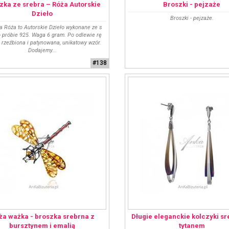
zka ze srebra – Róża Autorskie
Broszki - pejzaże
Dzieło
Broszki - pejzaże.
a Róża to Autorskie Dzieło wykonane ze s
o próbie 925. Waga 6 gram. Po odlewie rę
 rzeźbiona i patynowana, unikatowy wzór.
Dodajemy...
#138
ża ważka - broszka srebrna z
Długie eleganckie kolczyki sr
bursztynem i emalią
tytanem