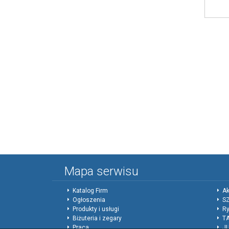
Mapa serwisu
Katalog Firm
Ak
Ogłoszenia
SZ
Produkty i usługi
Ry
Biżuteria i zegary
T
Praca
J