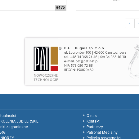
#475
«
tualności
O nas
KOLENIA JUBILERSKIE
Kontakt
nki zagraniczne
Partnerzy
ARGI
Patronat Medialny
UNIORZY
Polityka prywatności