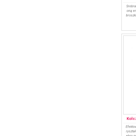
Srebra
oną e
broszk
Kolc
Efekto
ryszta
ebro p