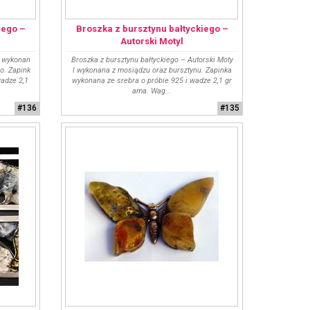
iego –
Broszka z bursztynu bałtyckiego –
Autorski Motyl
a wykonan
Broszka z bursztynu bałtyckiego – Autorski Moty
o. Zapink
l wykonana z mosiądzu oraz bursztynu. Zapinka
wadze 2,1
wykonana ze srebra o próbie 925 i wadze 2,1 gr
ama. Wag...
#136
#135