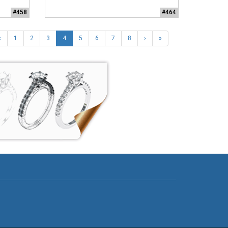
#458
#464
‹
1
2
3
4
5
6
7
8
›
»