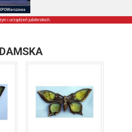
yn i urządzeń jubilerskich.
 DAMSKA