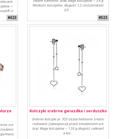
owane Kamienie: brak Waga kolczyków ~ 3,4 g
pozłacane
Wielkość kolczyków: długość 1,2 cm/szerokość
czyków ~
0,9 ...
ovski® cr
#423
#523
olorze
Kolczyki srebrne gwiazdka i serduszko
Srebrne kolczyki pr. 925 Uszlachetnienie srebra:
rodowane (zabezpiecza przed śniedzeniem sre
ienie sre
bra) Waga kolczyków ~ 1,55 g długość całkowit
śniedzeni
a kol...
Waga/masa