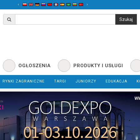
‹
›
OGŁOSZENIA
PRODUKTY I USŁUGI
RYNKI ZAGRANICZNE
TARGI
JUNIORZY
EDUKACJA
K