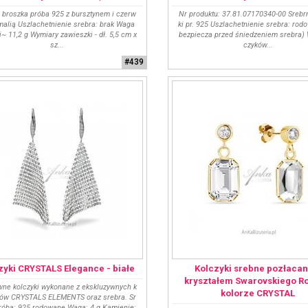
 broszka próba 925 z bursztynem i czerw
Nr produktu: 37.81.07170340-00 Srebr
malią Uszlachetnienie srebra: brak Waga
ki pr. 925 Uszlachetnienie srebra: rod
i~ 11,2 g Wymiary zawieszki - dł. 5,5 cm x
bezpiecza przed śniedzeniem srebra)
sz...
czyków...
#439
zyki CRYSTALS Elegance - białe
Kolczyki srebne pozłacan
kryształem Swarovskiego Ro
wne kolczyki wykonane z ekskluzywnych k
kolorze CRYSTAL
łów CRYSTALS ELEMENTS oraz srebra. Sr
róba: 925 rodowane Waga: 4 g Kamienie: