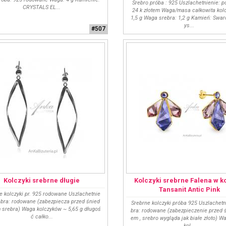
Srebro próba : 925 Uszlachetnienie: 
CRYSTALS EL...
24 k złotem Waga/masa całkowita kol
1,5 g Waga srebra: 1,2 g Kamień: Swar
ys...
#507
Kolczyki srebrne długie
Kolczyki srebrne Falena w k
Tansanit Antic Pink
e kolczyki pr. 925 rodowane Uszlachetnie
ebra: rodowane (zabezpiecza przed śnied
Srebrne kolczyki próba 925 Uszlachetn
 srebra) Waga kolczyków ~ 5,65 g długoś
bra: rodowane (zabezpieczenie przed 
ć całko...
em , srebro wygląda jak białe złoto) 
kol...