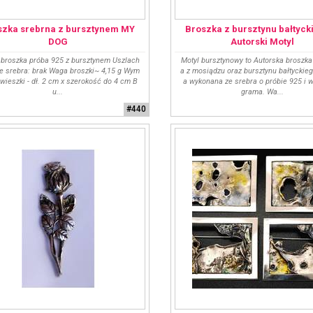
szka srebrna z bursztynem MY
Broszka z bursztynu bałtyck
DOG
Autorski Motyl
 broszka próba 925 z bursztynem Uszlach
Motyl bursztynowy to Autorska broszk
ie srebra: brak Waga broszki~ 4,15 g Wym
a z mosiądzu oraz bursztynu bałtyckieg
awieszki - dł. 2 cm x szerokość do 4 cm B
a wykonana ze srebra o próbie 925 i 
u...
grama. Wa...
#440