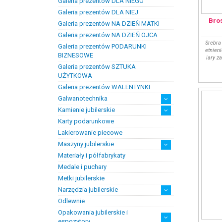
Galeria prezentów DLA NIEGO
Prezenty na chrzest i narodziny
Prezenty na komunię
dzieci
Galeria prezentów DLA NIEJ
Bro
Galeria prezentów NA DZIEŃ MATKI
Galeria prezentów NA DZIEŃ OJCA
Srebra
Galeria prezentów PODARUNKI
etnien
BIZNESOWE
iary z
Galeria prezentów SZTUKA
UŻYTKOWA
Galeria prezentów WALENTYNKI
Galwanotechnika
Kamienie jubilerskie
kąpiele
osprzęt
Karty podarunkowe
Bursztyn
Kamienie jubilersko-ozdobne
Kamienie syntetyczne
Kamienie szlachetne
Lakierowanie piecowe
Maszyny jubilerskie
Materiały i półfabrykaty
diamenciarki, tokarki itp
inne
linia odlewnicza
maszyny do bursztynu
myjki ultradżwiękowe
polerowanie, szlifowanie
silniki jubilerskie
walcarki, prasy itp
Medale i puchary
Metki jubilerskie
Narzędzia jubilerskie
Odlewnie
narzędzia drobne i materiały
artykuły ochronne
cięcie
kształtowanie i klepanie
lutowanie
narzędzia i przyrządy ogólnego
narzędzia pomiarowe
optyka
pilniki
szczypty, pensety
uchwyty, kluby itp.
wiertła, frezy itp.
eksploatacyjne
zastosowania
Opakowania jubilerskie i
espozytory