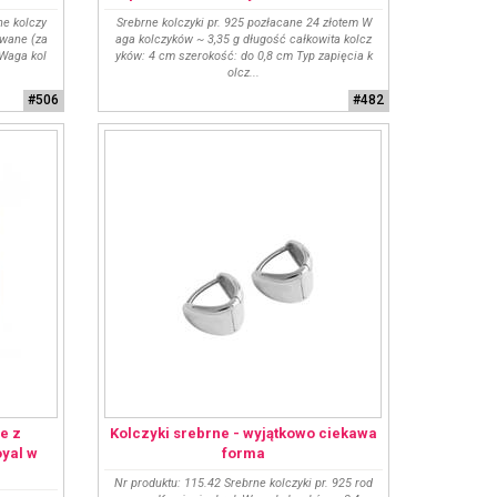
ne kolczy
Srebrne kolczyki pr. 925 pozłacane 24 złotem W
owane (za
aga kolczyków ~ 3,35 g długość całkowita kolcz
 Waga kol
yków: 4 cm szerokość: do 0,8 cm Typ zapięcia k
olcz...
#506
#482
e z
Kolczyki srebrne - wyjątkowo ciekawa
yal w
forma
Nr produktu: 115.42 Srebrne kolczyki pr. 925 rod