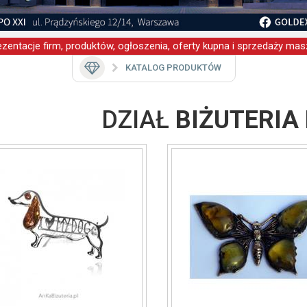
zentacje firm, produktów, ogłoszenia, oferty kupna i sprzedaży masz
KATALOG PRODUKTÓW
DZIAŁ
BIŻUTERIA