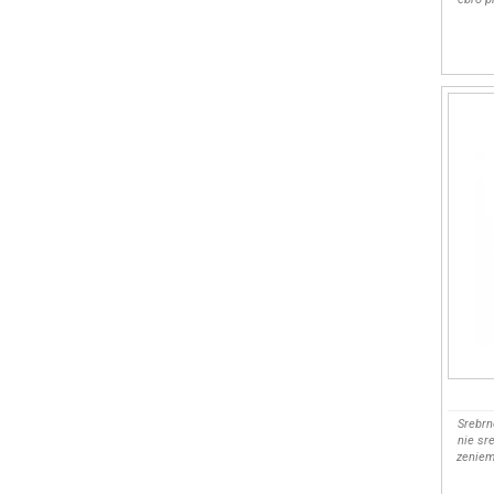
Srebrn
nie sr
zeniem