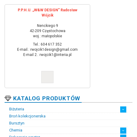
P.P.H.U. „W&W DESIGN” Radosław
Wójcik
Nenckiego 9
42-209 Częstochowa
woj.: małopolskie
Tel.: 604 617 352
E-mail.: rwojcik1design@gmail.com
E-mail 2.: rwojcik1@interia.pl
KATALOG PRODUKTÓW
Biżuteria
Broń kolekcjonerska
Artystyczna biżuteria srebrna
Biżuteria damska
Biżuteria dawna
Biżuteria dziecięca
Biżuteria inteligentna
Biżuteria miejska
Biżuteria męska
Biżuteria na zamówienie
Biżuteria rodowa
Biżuteria sakralna
Biżuteria srebrna
Biżuteria stalowa
Biżuteria stomatologiczna
Biżuteria sztuczna
Biżuteria unikatowa
Biżuteria z bursztynem
Biżuteria z diamentami
Biżuteria złota
Biżuteria ślubna
Obrączki ślubne
Bursztyn
Chemia