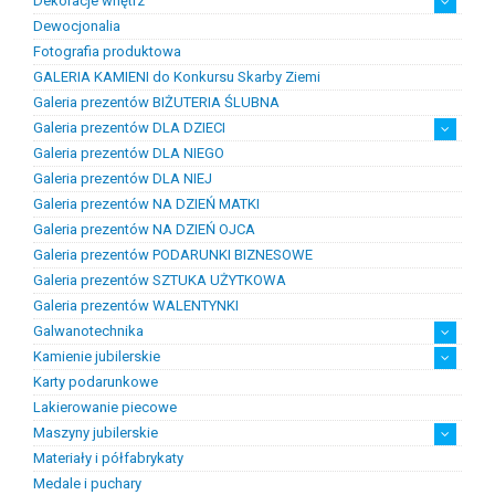
Dekoracje wnętrz
Chemia złotnicza
Ciecze probiercze
Kleje
Pasty i proszki do lutowania
Dewocjonalia
Figurki
Lampy i plafony
Świeczniki
Fotografia produktowa
GALERIA KAMIENI do Konkursu Skarby Ziemi
Galeria prezentów BIŻUTERIA ŚLUBNA
Galeria prezentów DLA DZIECI
Galeria prezentów DLA NIEGO
Prezenty na chrzest i narodziny dzieci
Prezenty na komunię
Galeria prezentów DLA NIEJ
Galeria prezentów NA DZIEŃ MATKI
Galeria prezentów NA DZIEŃ OJCA
Galeria prezentów PODARUNKI BIZNESOWE
Galeria prezentów SZTUKA UŻYTKOWA
Galeria prezentów WALENTYNKI
Galwanotechnika
Kamienie jubilerskie
kąpiele
osprzęt
Karty podarunkowe
Bursztyn
Kamienie jubilersko-ozdobne
Kamienie syntetyczne
Kamienie szlachetne
Lakierowanie piecowe
Maszyny jubilerskie
Materiały i półfabrykaty
diamenciarki, tokarki itp
inne
linia odlewnicza
maszyny do bursztynu
myjki ultradżwiękowe
polerowanie, szlifowanie
silniki jubilerskie
walcarki, prasy itp
Medale i puchary