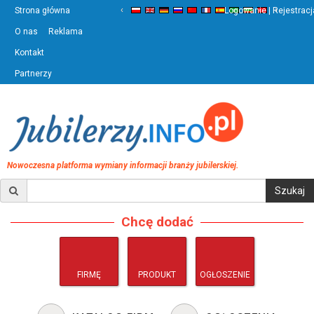
‹
›
Strona główna
Logowanie | Rejestracj
O nas
Reklama
Kontakt
Partnerzy
Nowoczesna platforma wymiany informacji branży jubilerskiej.
Chcę dodać
FIRMĘ
PRODUKT
OGŁOSZENIE