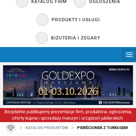
KATALOG FIRM
OGŁOSZENIA
PRODUKTY I USŁUGI
BIŻUTERIA I ZEGARY
Bezpłatnie publikujemy prezentacje firm, produktów, ogłoszenia,
oferty kupna i sprzedaży maszyn i urządzeń jubilerskich.
KATALOG PRODUKTÓW
PIERŚCIONEK Z TURKUSEM