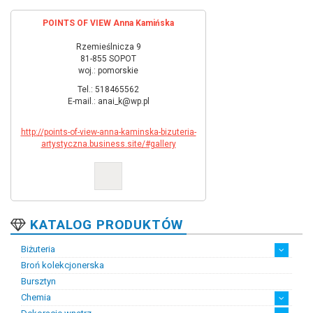
POINTS OF VIEW Anna Kamińska
Rzemieślnicza 9
81-855 SOPOT
woj.: pomorskie
Tel.: 518465562
E-mail.: anai_k@wp.pl
http://points-of-view-anna-kaminska-bizuteria-
artystyczna.business.site/#gallery
KATALOG PRODUKTÓW
Biżuteria
Broń kolekcjonerska
Artystyczna biżuteria srebrna
Biżuteria damska
Biżuteria dawna
Biżuteria dziecięca
Biżuteria inteligentna
Biżuteria miejska
Biżuteria męska
Biżuteria na zamówienie
Biżuteria rodowa
Biżuteria sakralna
Biżuteria srebrna
Biżuteria stalowa
Biżuteria stomatologiczna
Biżuteria sztuczna
Biżuteria unikatowa
Biżuteria z bursztynem
Biżuteria z diamentami
Biżuteria złota
Biżuteria ślubna
Obrączki ślubne
Bursztyn
Chemia