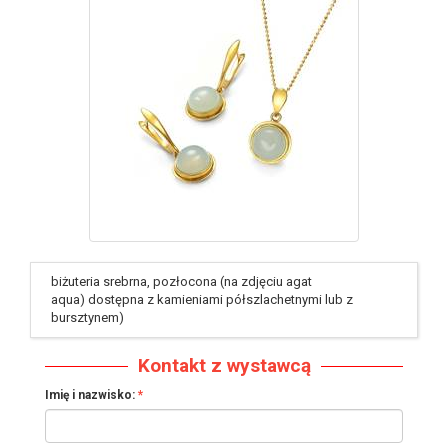
identyfikator : #295
biżuteria srebrna, pozłocona (na zdjęciu agat
aqua) dostępna z kamieniami półszlachetnymi lub z
bursztynem)
Kontakt z wystawcą
Imię i nazwisko: