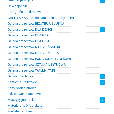
Dekoracje wnętrz
Chemia złotnicza
Ciecze probiercze
Kleje
Pasty i proszki do lutowania
Dewocjonalia
Figurki
Lampy i plafony
Świeczniki
Fotografia produktowa
GALERIA KAMIENI do Konkursu Skarby Ziemi
Galeria prezentów BIŻUTERIA ŚLUBNA
Galeria prezentów DLA DZIECI
Galeria prezentów DLA NIEGO
Prezenty na chrzest i narodziny dzieci
Prezenty na komunię
Galeria prezentów DLA NIEJ
Galeria prezentów NA DZIEŃ MATKI
Galeria prezentów NA DZIEŃ OJCA
Galeria prezentów PODARUNKI BIZNESOWE
Galeria prezentów SZTUKA UŻYTKOWA
Galeria prezentów WALENTYNKI
Galwanotechnika
Kamienie jubilerskie
kąpiele
osprzęt
Karty podarunkowe
Bursztyn
Kamienie jubilersko-ozdobne
Kamienie syntetyczne
Kamienie szlachetne
Lakierowanie piecowe
Maszyny jubilerskie
Materiały i półfabrykaty
diamenciarki, tokarki itp
inne
linia odlewnicza
maszyny do bursztynu
myjki ultradżwiękowe
polerowanie, szlifowanie
silniki jubilerskie
walcarki, prasy itp
Medale i puchary