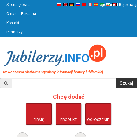
‹
›
Strona główna
Logowanie | Rejestracj
O nas
Reklama
Kontakt
Partnerzy
Nowoczesna platforma wymiany informacji branży jubilerskiej.
Chcę dodać
FIRMĘ
PRODUKT
OGŁOSZENIE