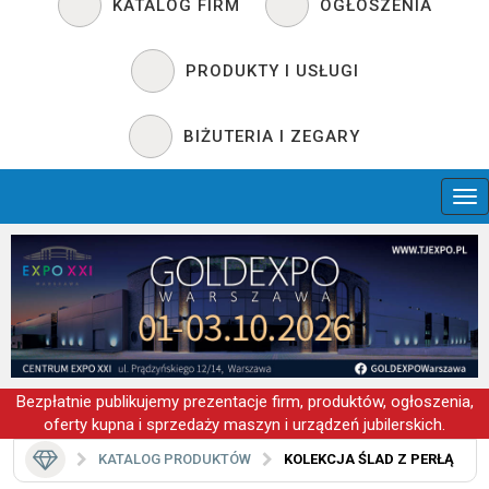
KATALOG FIRM
OGŁOSZENIA
PRODUKTY I USŁUGI
BIŻUTERIA I ZEGARY
Bezpłatnie publikujemy prezentacje firm, produktów, ogłoszenia,
oferty kupna i sprzedaży maszyn i urządzeń jubilerskich.
KATALOG PRODUKTÓW
KOLEKCJA ŚLAD Z PERŁĄ