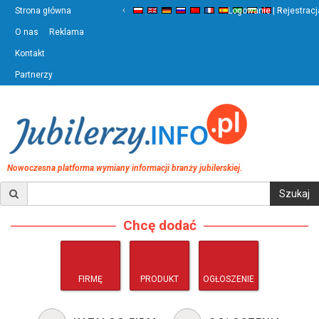
‹
›
Strona główna
Logowanie | Rejestracj
O nas
Reklama
Kontakt
Partnerzy
Nowoczesna platforma wymiany informacji branży jubilerskiej.
Chcę dodać
FIRMĘ
PRODUKT
OGŁOSZENIE