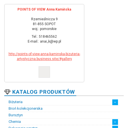
POINTS OF VIEW Anna Kamińska
Rzemieślnicza 9
81-855 SOPOT
woj.: pomorskie
Tel.: 518465562
E-mail.: anai_k@wp.pl
http://points-of-view-anna-kaminska-bizuteria-
artystyczna.business.site/#gallery
KATALOG PRODUKTÓW
Biżuteria
Broń kolekcjonerska
Artystyczna biżuteria srebrna
Biżuteria damska
Biżuteria dawna
Biżuteria dziecięca
Biżuteria inteligentna
Biżuteria miejska
Biżuteria męska
Biżuteria na zamówienie
Biżuteria rodowa
Biżuteria sakralna
Biżuteria srebrna
Biżuteria stalowa
Biżuteria stomatologiczna
Biżuteria sztuczna
Biżuteria unikatowa
Biżuteria z bursztynem
Biżuteria z diamentami
Biżuteria złota
Biżuteria ślubna
Obrączki ślubne
Bursztyn
Chemia