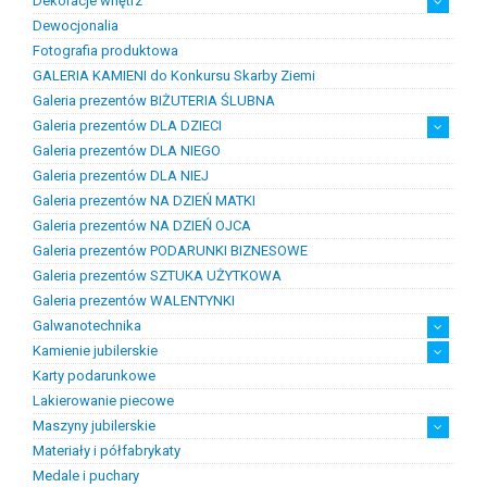
Dekoracje wnętrz
Chemia złotnicza
Ciecze probiercze
Kleje
Pasty i proszki do lutowania
Dewocjonalia
Figurki
Lampy i plafony
Świeczniki
Fotografia produktowa
GALERIA KAMIENI do Konkursu Skarby Ziemi
Galeria prezentów BIŻUTERIA ŚLUBNA
Galeria prezentów DLA DZIECI
Galeria prezentów DLA NIEGO
Prezenty na chrzest i narodziny dzieci
Prezenty na komunię
Galeria prezentów DLA NIEJ
Galeria prezentów NA DZIEŃ MATKI
Galeria prezentów NA DZIEŃ OJCA
Galeria prezentów PODARUNKI BIZNESOWE
Galeria prezentów SZTUKA UŻYTKOWA
Galeria prezentów WALENTYNKI
Galwanotechnika
Kamienie jubilerskie
kąpiele
osprzęt
Karty podarunkowe
Bursztyn
Kamienie jubilersko-ozdobne
Kamienie syntetyczne
Kamienie szlachetne
Lakierowanie piecowe
Maszyny jubilerskie
Materiały i półfabrykaty
diamenciarki, tokarki itp
inne
linia odlewnicza
maszyny do bursztynu
myjki ultradżwiękowe
polerowanie, szlifowanie
silniki jubilerskie
walcarki, prasy itp
Medale i puchary