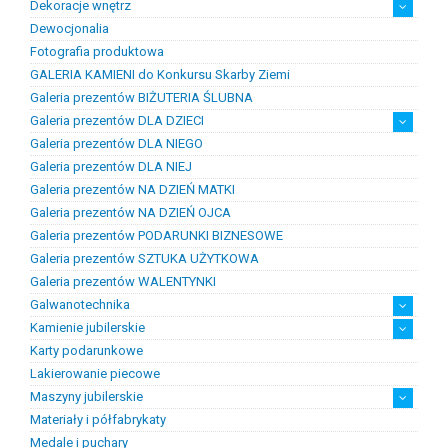
Dekoracje wnętrz
Chemia złotnicza
Ciecze probiercze
Kleje
Pasty i proszki do lutowania
Dewocjonalia
Figurki
Lampy i plafony
Świeczniki
Fotografia produktowa
GALERIA KAMIENI do Konkursu Skarby Ziemi
Galeria prezentów BIŻUTERIA ŚLUBNA
Galeria prezentów DLA DZIECI
Galeria prezentów DLA NIEGO
Prezenty na chrzest i narodziny dzieci
Prezenty na komunię
Galeria prezentów DLA NIEJ
Galeria prezentów NA DZIEŃ MATKI
Galeria prezentów NA DZIEŃ OJCA
Galeria prezentów PODARUNKI BIZNESOWE
Galeria prezentów SZTUKA UŻYTKOWA
Galeria prezentów WALENTYNKI
Galwanotechnika
Kamienie jubilerskie
kąpiele
osprzęt
Karty podarunkowe
Bursztyn
Kamienie jubilersko-ozdobne
Kamienie syntetyczne
Kamienie szlachetne
Lakierowanie piecowe
Maszyny jubilerskie
Materiały i półfabrykaty
diamenciarki, tokarki itp
inne
linia odlewnicza
maszyny do bursztynu
myjki ultradżwiękowe
polerowanie, szlifowanie
silniki jubilerskie
walcarki, prasy itp
Medale i puchary