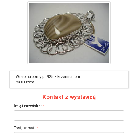
identyfikator : #364
Wisior srebrny pr 925 z krzemieniem
pasiastym
Kontakt z wystawcą
Imię i nazwisko:
Twój e-mail: