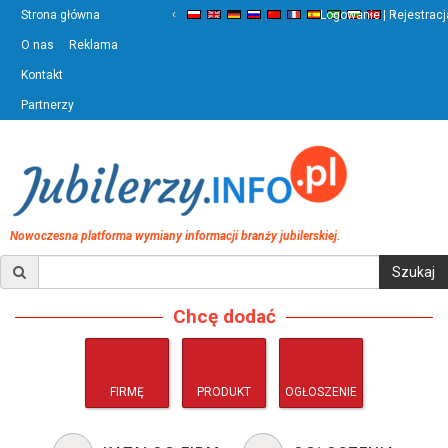
‹
›
Strona główna
Logowanie | Rejestracj
O nas
Reklama
Kontakt
Partnerzy
Nowoczesna platforma wymiany informacji branży jubilerskiej.
Chcę dodać
FIRMĘ
PRODUKT
OGŁOSZENIE