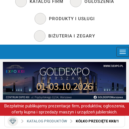
KATALOG FIRM
OGŁOSZENIA
PRODUKTY I USŁUGI
BIŻUTERIA I ZEGARY
Bezpłatnie publikujemy prezentacje firm, produktów, ogłoszenia,
oferty kupna i sprzedaży maszyn i urządzeń jubilerskich.
KATALOG PRODUKTÓW
KÓŁKO PRZECIĘTE KK8/1