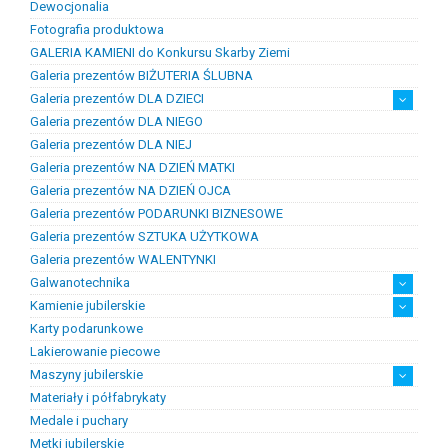
Dewocjonalia
Figurki
Lampy i plafony
Świeczniki
Fotografia produktowa
GALERIA KAMIENI do Konkursu Skarby Ziemi
Galeria prezentów BIŻUTERIA ŚLUBNA
Galeria prezentów DLA DZIECI
Galeria prezentów DLA NIEGO
Prezenty na chrzest i narodziny dzieci
Prezenty na komunię
Galeria prezentów DLA NIEJ
Galeria prezentów NA DZIEŃ MATKI
Galeria prezentów NA DZIEŃ OJCA
Galeria prezentów PODARUNKI BIZNESOWE
Galeria prezentów SZTUKA UŻYTKOWA
Galeria prezentów WALENTYNKI
Galwanotechnika
Kamienie jubilerskie
kąpiele
osprzęt
Karty podarunkowe
Bursztyn
Kamienie jubilersko-ozdobne
Kamienie syntetyczne
Kamienie szlachetne
Lakierowanie piecowe
Maszyny jubilerskie
Materiały i półfabrykaty
diamenciarki, tokarki itp
inne
linia odlewnicza
maszyny do bursztynu
myjki ultradżwiękowe
polerowanie, szlifowanie
silniki jubilerskie
walcarki, prasy itp
Medale i puchary
Metki jubilerskie