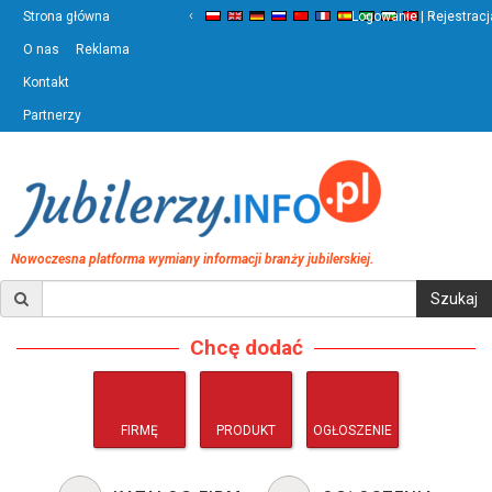
‹
›
Strona główna
Logowanie | Rejestracj
O nas
Reklama
Kontakt
Partnerzy
Nowoczesna platforma wymiany informacji branży jubilerskiej.
Chcę dodać
FIRMĘ
PRODUKT
OGŁOSZENIE