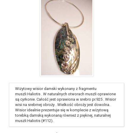
identyfikator : #50
Wizytowy wisior damski wykonany z fragmentu
muszli Haliotis . W naturalnych otworach muszli oprawione
są cyrkonie. Całość jest oprawiona w srebro pr.925 . Wisior
wisi na srebrnej obroży . Wielkość obroży jest dowolna.
Wisior idealnie prezentuje się w komplecie z wizytową
torebką damską wykonaną również z pięknej, naturalnej
muszli Haliotis (#112).