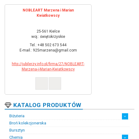
NOBLEART Marzena i Marian
Kwiatkowscy
25-561 Kielce
woj.: świętokrzyskie
Tel.: +48 502 673 544
E-mail.: 925marzena@gmail.com
http://jubilerzy.info.pl/firma/27/NOBLEART-
Marzena-i-Marian-Kwiatkowscy
KATALOG PRODUKTÓW
Biżuteria
Broń kolekcjonerska
Artystyczna biżuteria srebrna
Biżuteria damska
Biżuteria dawna
Biżuteria dziecięca
Biżuteria inteligentna
Biżuteria miejska
Biżuteria męska
Biżuteria na zamówienie
Biżuteria rodowa
Biżuteria sakralna
Biżuteria srebrna
Biżuteria stalowa
Biżuteria stomatologiczna
Biżuteria sztuczna
Biżuteria unikatowa
Biżuteria z bursztynem
Biżuteria z diamentami
Biżuteria złota
Biżuteria ślubna
Obrączki ślubne
Bursztyn
Chemia