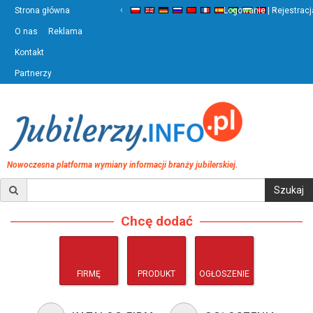
‹
›
Strona główna
Logowanie | Rejestracj
O nas
Reklama
Kontakt
Partnerzy
Nowoczesna platforma wymiany informacji branży jubilerskiej.
Chcę dodać
FIRMĘ
PRODUKT
OGŁOSZENIE