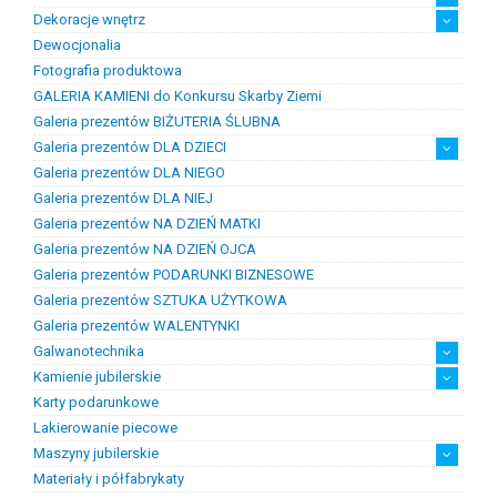
Dekoracje wnętrz
Chemia złotnicza
Ciecze probiercze
Kleje
Pasty i proszki do lutowania
Dewocjonalia
Figurki
Lampy i plafony
Świeczniki
Fotografia produktowa
GALERIA KAMIENI do Konkursu Skarby Ziemi
Galeria prezentów BIŻUTERIA ŚLUBNA
Galeria prezentów DLA DZIECI
Galeria prezentów DLA NIEGO
Prezenty na chrzest i narodziny dzieci
Prezenty na komunię
Galeria prezentów DLA NIEJ
Galeria prezentów NA DZIEŃ MATKI
Galeria prezentów NA DZIEŃ OJCA
Galeria prezentów PODARUNKI BIZNESOWE
Galeria prezentów SZTUKA UŻYTKOWA
Galeria prezentów WALENTYNKI
Galwanotechnika
Kamienie jubilerskie
kąpiele
osprzęt
Karty podarunkowe
Bursztyn
Kamienie jubilersko-ozdobne
Kamienie syntetyczne
Kamienie szlachetne
Lakierowanie piecowe
Maszyny jubilerskie
Materiały i półfabrykaty
diamenciarki, tokarki itp
inne
linia odlewnicza
maszyny do bursztynu
myjki ultradżwiękowe
polerowanie, szlifowanie
silniki jubilerskie
walcarki, prasy itp