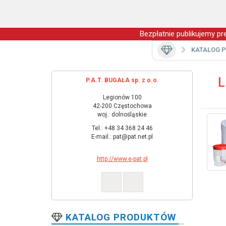
Bezpłatnie publikujemy pre
KATALOG 
L
P.A.T. BUGAŁA sp. z o.o.
Legionów 100
42-200 Częstochowa
woj.: dolnośląskie
Tel.: +48 34 368 24 46
E-mail.: pat@pat.net.pl
http://www.e-pat.pl
KATALOG PRODUKTÓW