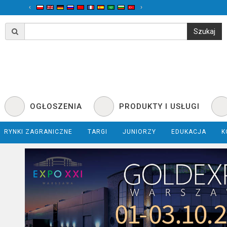
‹
›
OGŁOSZENIA
PRODUKTY I USŁUGI
RYNKI ZAGRANICZNE
TARGI
JUNIORZY
EDUKACJA
K