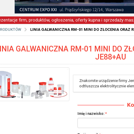
zentacje firm, produktów, ogłoszenia, oferty kupna i sprzedaży masz
PRODUKTÓW
LINIA GALWANICZNA RM-01 MINI DO ZŁOCENIA ORAZ 
INIA GALWANICZNA RM-01 MINI DO Z
JE88+AU
Znakomite urządzenie firmy Je
odtłuszcza elektrolitycznie elem
Ko
Imię i nazwisko: