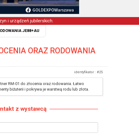
yn i urządzeń jubilerskich.
RODOWANIA JE88+AU
ŁOCENIA ORAZ RODOWANIA
identyfikator : #25
ntner RM-01 do złocenia oraz rodowania. Łatwo
enty biżuterii i pokrywa je warstwą rodu lub złota.
ntakt z wystawcą