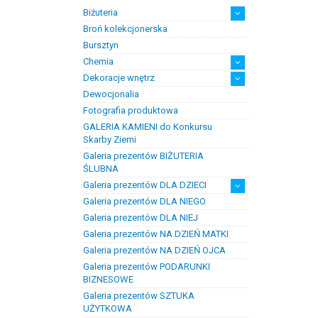
Biżuteria
Broń kolekcjonerska
Artystyczna biżuteria srebrna
Biżuteria damska
Biżuteria dawna
Biżuteria dziecięca
Biżuteria inteligentna
Biżuteria miejska
Biżuteria męska
Biżuteria na zamówienie
Biżuteria rodowa
Biżuteria sakralna
Biżuteria srebrna
Biżuteria stalowa
Biżuteria stomatologiczna
Biżuteria sztuczna
Biżuteria unikatowa
Biżuteria z bursztynem
Biżuteria z diamentami
Biżuteria złota
Biżuteria ślubna
Obrączki ślubne
Bursztyn
Chemia
Dekoracje wnętrz
Chemia złotnicza
Ciecze probiercze
Kleje
Pasty i proszki do lutowania
Dewocjonalia
Figurki
Lampy i plafony
Świeczniki
Fotografia produktowa
GALERIA KAMIENI do Konkursu
Skarby Ziemi
Galeria prezentów BIŻUTERIA
ŚLUBNA
Galeria prezentów DLA DZIECI
Galeria prezentów DLA NIEGO
Prezenty na chrzest i narodziny
Prezenty na komunię
dzieci
Galeria prezentów DLA NIEJ
Galeria prezentów NA DZIEŃ MATKI
Galeria prezentów NA DZIEŃ OJCA
Galeria prezentów PODARUNKI
BIZNESOWE
Galeria prezentów SZTUKA
UŻYTKOWA