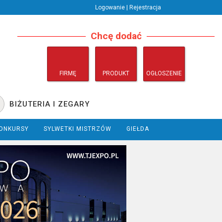
Logowanie | Rejestracja
Chcę dodać
FIRMĘ
PRODUKT
OGŁOSZENIE
BIŻUTERIA I ZEGARY
ONKURSY
SYLWETKI MISTRZÓW
GIEŁDA