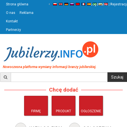
‹
›
Strona główna
Logowanie | Rejestracj
O nas
Reklama
Kontakt
Partnerzy
Nowoczesna platforma wymiany informacji branży jubilerskiej.
Chcę dodać
FIRMĘ
PRODUKT
OGŁOSZENIE