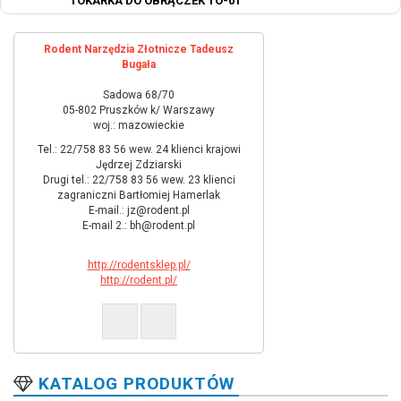
TOKARKA DO OBRĄCZEK TO-01
Rodent Narzędzia Złotnicze Tadeusz
Bugała
Sadowa 68/70
05-802 Pruszków k/ Warszawy
woj.: mazowieckie
Tel.: 22/758 83 56 wew. 24 klienci krajowi
Jędrzej Zdziarski
Drugi tel.: 22/758 83 56 wew. 23 klienci
zagraniczni Bartłomiej Hamerlak
E-mail.: jz@rodent.pl
E-mail 2.: bh@rodent.pl
http://rodentsklep.pl/
http://rodent.pl/
KATALOG PRODUKTÓW