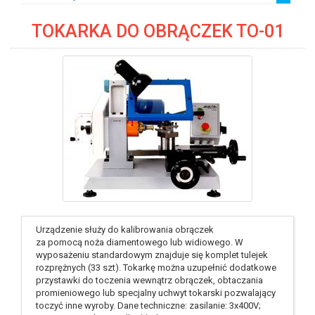
chusteczki
płyny
TOKARKA DO OBRĄCZEK TO-01
identyfikator : #386
Urządzenie służy do kalibrowania obrączek
za pomocą noża diamentowego lub widiowego. W
wyposażeniu standardowym znajduje się komplet tulejek
rozprężnych (33 szt). Tokarkę można uzupełnić dodatkowe
przystawki do toczenia wewnątrz obrączek, obtaczania
promieniowego lub specjalny uchwyt tokarski pozwalający
toczyć inne wyroby. Dane techniczne: zasilanie: 3x400V;