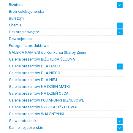
Biżuteria
Broń kolekcjonerska
Artystyczna biżuteria srebrna
Biżuteria damska
Biżuteria dawna
Biżuteria dziecięca
Biżuteria inteligentna
Biżuteria miejska
Biżuteria męska
Biżuteria na zamówienie
Biżuteria rodowa
Biżuteria sakralna
Biżuteria srebrna
Biżuteria stalowa
Biżuteria stomatologiczna
Biżuteria sztuczna
Biżuteria unikatowa
Biżuteria z bursztynem
Biżuteria z diamentami
Biżuteria złota
Biżuteria ślubna
Obrączki ślubne
Bursztyn
Chemia
Dekoracje wnętrz
Chemia złotnicza
Ciecze probiercze
Kleje
Pasty i proszki do lutowania
Dewocjonalia
Figurki
Lampy i plafony
Świeczniki
Fotografia produktowa
GALERIA KAMIENI do Konkursu Skarby Ziemi
Galeria prezentów BIŻUTERIA ŚLUBNA
Galeria prezentów DLA DZIECI
Galeria prezentów DLA NIEGO
Prezenty na chrzest i narodziny dzieci
Prezenty na komunię
Galeria prezentów DLA NIEJ
Galeria prezentów NA DZIEŃ MATKI
Galeria prezentów NA DZIEŃ OJCA
Galeria prezentów PODARUNKI BIZNESOWE
Galeria prezentów SZTUKA UŻYTKOWA
Galeria prezentów WALENTYNKI
Galwanotechnika
Kamienie jubilerskie
kąpiele
osprzęt