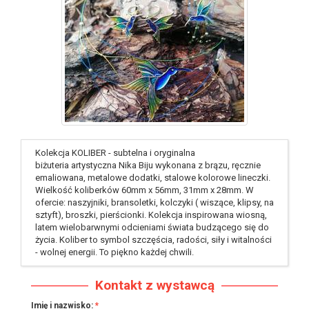
identyfikator : #538
Kolekcja KOLIBER - subtelna i oryginalna
biżuteria artystyczna Nika Biju wykonana z brązu, ręcznie
emaliowana, metalowe dodatki, stalowe kolorowe lineczki.
Wielkość koliberków 60mm x 56mm, 31mm x 28mm. W
ofercie: naszyjniki, bransoletki, kolczyki ( wiszące, klipsy, na
sztyft), broszki, pierścionki. Kolekcja inspirowana wiosną,
latem wielobarwnymi odcieniami świata budzącego się do
życia. Koliber to symbol szczęścia, radości, siły i witalności
- wolnej energii. To piękno każdej chwili.
Kontakt z wystawcą
Imię i nazwisko: