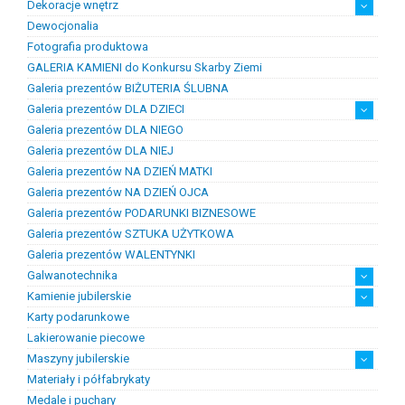
Dekoracje wnętrz
Chemia złotnicza
Ciecze probiercze
Kleje
Pasty i proszki do lutowania
Dewocjonalia
Figurki
Lampy i plafony
Świeczniki
Fotografia produktowa
GALERIA KAMIENI do Konkursu Skarby Ziemi
Galeria prezentów BIŻUTERIA ŚLUBNA
Galeria prezentów DLA DZIECI
Galeria prezentów DLA NIEGO
Prezenty na chrzest i narodziny dzieci
Prezenty na komunię
Galeria prezentów DLA NIEJ
Galeria prezentów NA DZIEŃ MATKI
Galeria prezentów NA DZIEŃ OJCA
Galeria prezentów PODARUNKI BIZNESOWE
Galeria prezentów SZTUKA UŻYTKOWA
Galeria prezentów WALENTYNKI
Galwanotechnika
Kamienie jubilerskie
kąpiele
osprzęt
Karty podarunkowe
Bursztyn
Kamienie jubilersko-ozdobne
Kamienie syntetyczne
Kamienie szlachetne
Lakierowanie piecowe
Maszyny jubilerskie
Materiały i półfabrykaty
diamenciarki, tokarki itp
inne
linia odlewnicza
maszyny do bursztynu
myjki ultradżwiękowe
polerowanie, szlifowanie
silniki jubilerskie
walcarki, prasy itp
Medale i puchary