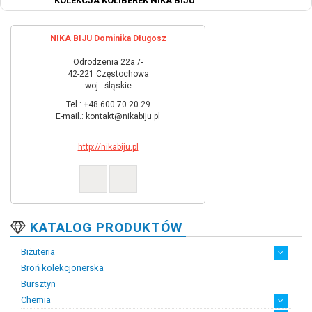
KOLEKCJA KOLIBEREK NIKA BIJU
NIKA BIJU Dominika Długosz
Odrodzenia 22a /-
42-221 Częstochowa
woj.: śląskie
Tel.: +48 600 70 20 29
E-mail.: kontakt@nikabiju.pl
http://nikabiju.pl
KATALOG PRODUKTÓW
Biżuteria
Broń kolekcjonerska
Artystyczna biżuteria srebrna
Biżuteria damska
Biżuteria dawna
Biżuteria dziecięca
Biżuteria inteligentna
Biżuteria miejska
Biżuteria męska
Biżuteria na zamówienie
Biżuteria rodowa
Biżuteria sakralna
Biżuteria srebrna
Biżuteria stalowa
Biżuteria stomatologiczna
Biżuteria sztuczna
Biżuteria unikatowa
Biżuteria z bursztynem
Biżuteria z diamentami
Biżuteria złota
Biżuteria ślubna
Obrączki ślubne
Bursztyn
Chemia