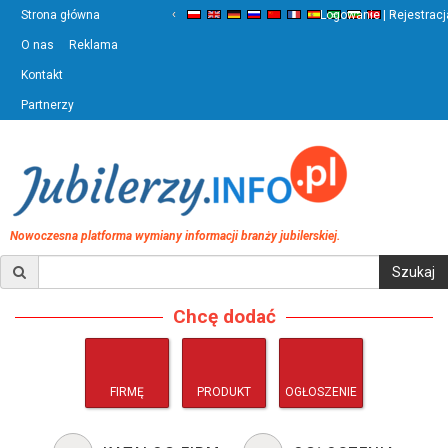
‹
›
Strona główna
Logowanie | Rejestracj
O nas
Reklama
Kontakt
Partnerzy
Nowoczesna platforma wymiany informacji branży jubilerskiej.
Chcę dodać
FIRMĘ
PRODUKT
OGŁOSZENIE