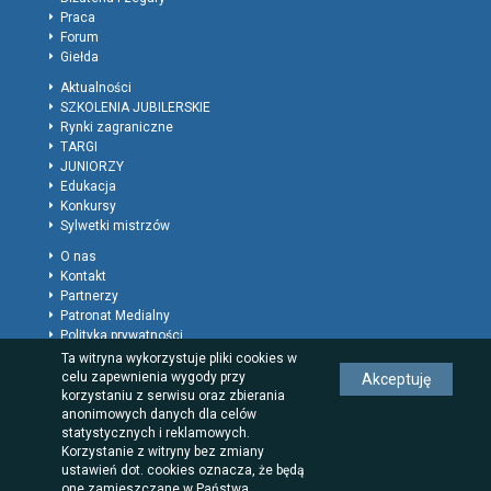
Praca
Forum
Giełda
Aktualności
SZKOLENIA JUBILERSKIE
Rynki zagraniczne
TARGI
JUNIORZY
Edukacja
Konkursy
Sylwetki mistrzów
O nas
Kontakt
Partnerzy
Patronat Medialny
Polityka prywatności
Regulamin
Ta witryna wykorzystuje pliki cookies w
Reklama
celu zapewnienia wygody przy
Akceptuję
Rodzaje wpisów dla firm
korzystaniu z serwisu oraz zbierania
anonimowych danych dla celów
statystycznych i reklamowych.
Korzystanie z witryny bez zmiany
ustawień dot. cookies oznacza, że będą
one zamieszczane w Państwa