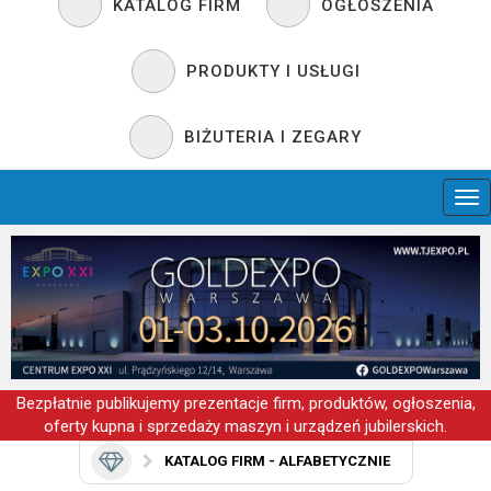
KATALOG FIRM
OGŁOSZENIA
PRODUKTY I USŁUGI
BIŻUTERIA I ZEGARY
Bezpłatnie publikujemy prezentacje firm, produktów, ogłoszenia,
oferty kupna i sprzedaży maszyn i urządzeń jubilerskich.
KATALOG FIRM - ALFABETYCZNIE