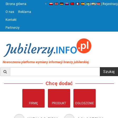
‹
›
Strona główna
Logowanie | Rejestracj
O nas
Reklama
Kontakt
Partnerzy
Nowoczesna platforma wymiany informacji branży jubilerskiej.
Chcę dodać
FIRMĘ
PRODUKT
OGŁOSZENIE