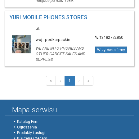
miejsce po roku 1989.
YURI MOBILE PHONES STORES
ul.
13182772850
woj.: podkarpackie
WE ARE INTO PHONES AND
Wizytówka firmy
OTHER GADGET SALES AND
SUPPLIES
«
‹
1
›
»
Mapa serwisu
Katalog Firm
Ogłoszenia
Produkty i usługi
Biżuteria i zegary