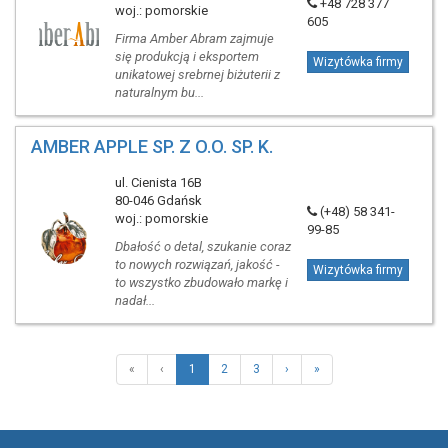
+48 728 377
woj.: pomorskie
605
Firma Amber Abram zajmuje
się produkcją i eksportem
Wizytówka firmy
unikatowej srebrnej biżuterii z
naturalnym bu...
AMBER APPLE SP. Z O.O. SP. K.
ul. Cienista 16B
80-046 Gdańsk
(+48) 58 341-
woj.: pomorskie
99-85
Dbałość o detal, szukanie coraz
to nowych rozwiązań, jakość -
Wizytówka firmy
to wszystko zbudowało markę i
nadał...
«
‹
1
2
3
›
»