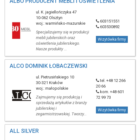
ALBO PRODUCENT MEBLI I OŚWIETLENIA
ul. K. jagiellończyka 47
10-062 Olsztyn
603151551
woj.: warmińsko-mazurskie
603530892
Specjalizujemy się w produkcji
mebli jubilerskich oraz
Wizytówka firmy
oświetlenia jubilerskiego.
Nasze produkty ...
ALCO DOMINIK ŁOBACZEWSKI
ul. Pietrusińskiego 10
tel. +48 12 266
30-321 Kraków
20 66
woj.: małopolskie
kom. +48 601
Zajmujemy się produkcją i
72 99 73
sprzedażą artykułów z branży
jubilerskiej i
Wizytówka firmy
zegarmistrzowskiej. Tworzy...
ALL SILVER