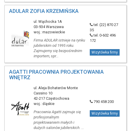
ADULAR ZOFIA KRZEMIŃSKA
ul. Wąchocka 1A
tel. (22) 870 27
03-934 Warszawa
35
woj.: mazowieckie
tel. 0-602 496
Firma ADULAR istnieje na rynku
172
jubilerskim od 1995 roku.
Zajmujemy się bezpośrednim
Wizytówka firmy
importem, spr...
AGATTI PRACOWNIA PROJEKTOWANIA
WNĘTRZ
ul. Aleja Bohaterów Monte
Cassino 10
42-217 Częstochowa
790 458 200
woj.: śląskie
Pracownia Agatti zajmuje się
Wizytówka firmy
profesjonalnym
projektowaniem małych i
dużych salonów jubilerskich. ...