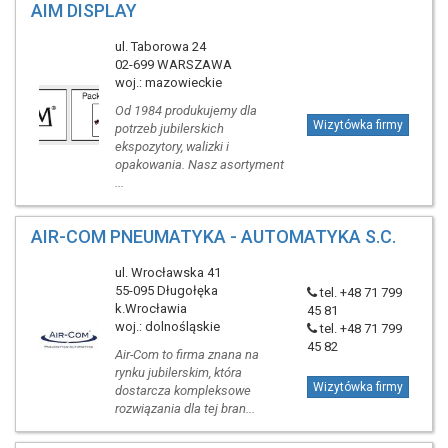
AIM DISPLAY
ul. Taborowa 24
02-699 WARSZAWA
woj.: mazowieckie
Od 1984 produkujemy dla
Wizytówka firmy
potrzeb jubilerskich
ekspozytory, walizki i
opakowania. Nasz asortyment
...
AIR-COM PNEUMATYKA - AUTOMATYKA S.C.
ul. Wrocławska 41
55-095 Długołęka
tel. +48 71 799
k.Wrocławia
45 81
woj.: dolnośląskie
tel. +48 71 799
45 82
Air-Com to firma znana na
rynku jubilerskim, która
Wizytówka firmy
dostarcza kompleksowe
rozwiązania dla tej bran...