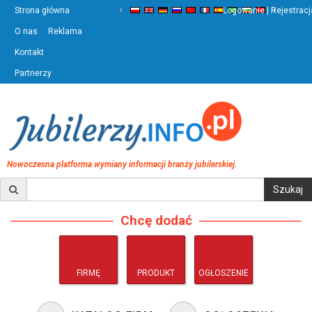
‹
›
Strona główna
Logowanie | Rejestracj
O nas
Reklama
Kontakt
Partnerzy
Nowoczesna platforma wymiany informacji branży jubilerskiej.
Chcę dodać
FIRMĘ
PRODUKT
OGŁOSZENIE