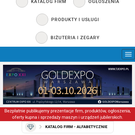
KATALOG FIRM
OGŁOSZENIA
PRODUKTY I USŁUGI
BIŻUTERIA I ZEGARY
Bezpłatnie publikujemy prezentacje firm, produktów, ogłoszenia,
oferty kupna i sprzedaży maszyn i urządzeń jubilerskich.
KATALOG FIRM - ALFABETYCZNIE