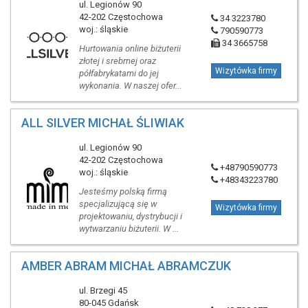
ul. Legionów 90
42-202 Częstochowa
34 3223780
woj.: śląskie
790590773
34 3665758
Hurtowania online biżuterii
złotej i srebrnej oraz
Wizytówka firmy
półfabrykatami do jej
wykonania. W naszej ofer...
ALL SILVER MICHAŁ ŚLIWIAK
ul. Legionów 90
42-202 Częstochowa
+48790590773
woj.: śląskie
+48343223780
Jesteśmy polską firmą
specjalizującą się w
Wizytówka firmy
projektowaniu, dystrybucji i
wytwarzaniu biżuterii. W ...
AMBER ABRAM MICHAŁ ABRAMCZUK
ul. Brzegi 45
80-045 Gdańsk