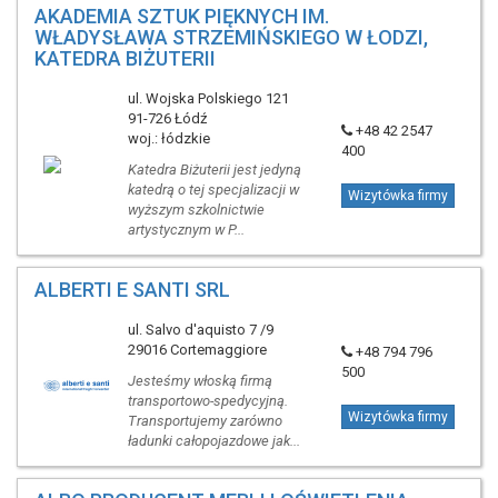
AKADEMIA SZTUK PIĘKNYCH IM.
WŁADYSŁAWA STRZEMIŃSKIEGO W ŁODZI,
KATEDRA BIŻUTERII
ul. Wojska Polskiego 121
91-726 Łódź
+48 42 2547
woj.: łódzkie
400
Katedra Biżuterii jest jedyną
katedrą o tej specjalizacji w
Wizytówka firmy
wyższym szkolnictwie
artystycznym w P...
ALBERTI E SANTI SRL
ul. Salvo d'aquisto 7 /9
29016 Cortemaggiore
+48 794 796
500
Jesteśmy włoską firmą
transportowo-spedycyjną.
Wizytówka firmy
Transportujemy zarówno
ładunki całopojazdowe jak...