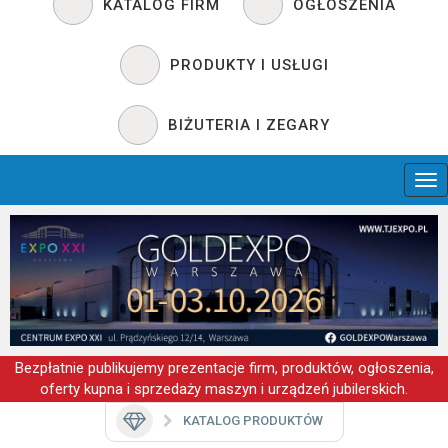
KATALOG FIRM
OGŁOSZENIA
PRODUKTY I USŁUGI
BIŻUTERIA I ZEGARY
Bezpłatnie publikujemy prezentacje firm, produktów, ogłoszenia,
oferty kupna i sprzedaży maszyn i urządzeń jubilerskich.
KATALOG PRODUKTÓW