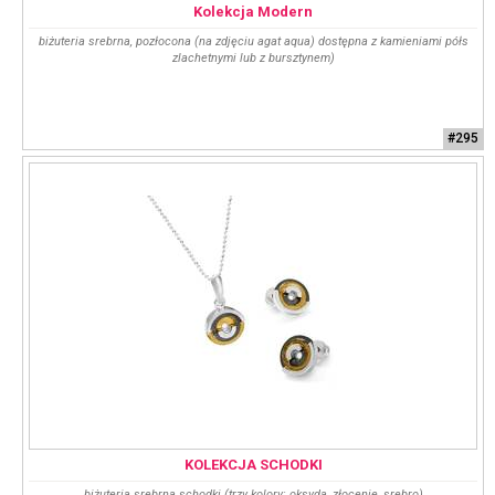
Kolekcja Modern
biżuteria srebrna, pozłocona (na zdjęciu agat aqua) dostępna z kamieniami półs
zlachetnymi lub z bursztynem)
#295
KOLEKCJA SCHODKI
biżuteria srebrna schodki (trzy kolory: oksyda, złocenie, srebro)