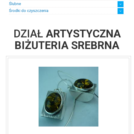
Ślubne
Środki do czyszczenia
Biżuteria ślubna damska
Biżuteria ślubna męska
Suknie ślubne z biżuterią
chusteczki
płyny
DZIAŁ
ARTYSTYCZNA
BIŻUTERIA SREBRNA