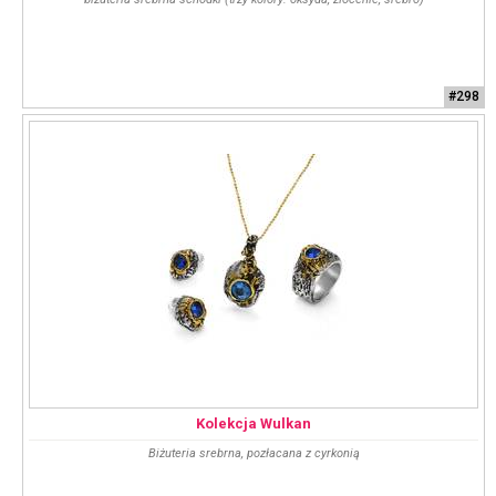
#298
Kolekcja Wulkan
Biżuteria srebrna, pozłacana z cyrkonią