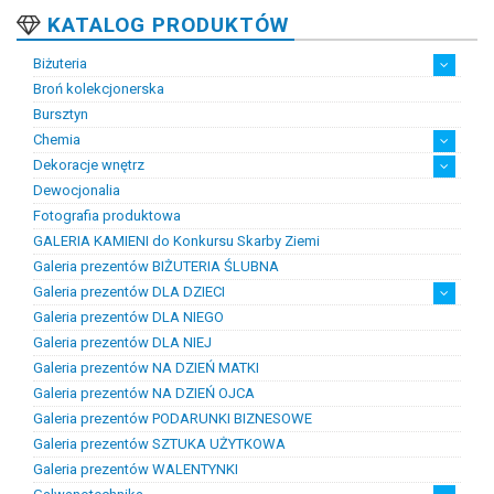
KATALOG PRODUKTÓW
Biżuteria
Broń kolekcjonerska
Artystyczna biżuteria srebrna
Biżuteria damska
Biżuteria dawna
Biżuteria dziecięca
Biżuteria inteligentna
Biżuteria miejska
Biżuteria męska
Biżuteria na zamówienie
Biżuteria rodowa
Biżuteria sakralna
Biżuteria srebrna
Biżuteria stalowa
Biżuteria stomatologiczna
Biżuteria sztuczna
Biżuteria unikatowa
Biżuteria z bursztynem
Biżuteria z diamentami
Biżuteria złota
Biżuteria ślubna
Obrączki ślubne
Bursztyn
Chemia
Dekoracje wnętrz
Chemia złotnicza
Ciecze probiercze
Kleje
Pasty i proszki do lutowania
Dewocjonalia
Figurki
Lampy i plafony
Świeczniki
Fotografia produktowa
GALERIA KAMIENI do Konkursu Skarby Ziemi
Galeria prezentów BIŻUTERIA ŚLUBNA
Galeria prezentów DLA DZIECI
Galeria prezentów DLA NIEGO
Prezenty na chrzest i narodziny dzieci
Prezenty na komunię
Galeria prezentów DLA NIEJ
Galeria prezentów NA DZIEŃ MATKI
Galeria prezentów NA DZIEŃ OJCA
Galeria prezentów PODARUNKI BIZNESOWE
Galeria prezentów SZTUKA UŻYTKOWA
Galeria prezentów WALENTYNKI