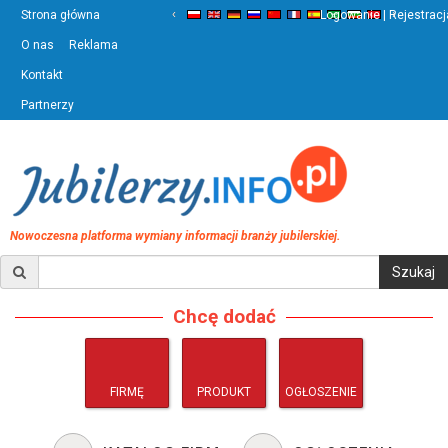
‹
›
Strona główna
Logowanie | Rejestracj
O nas
Reklama
Kontakt
Partnerzy
Nowoczesna platforma wymiany informacji branży jubilerskiej.
Chcę dodać
FIRMĘ
PRODUKT
OGŁOSZENIE