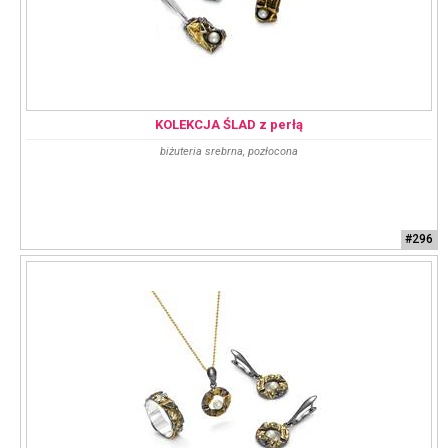
KOLEKCJA ŚLAD z perłą
biżuteria srebrna, pozłocona
#296