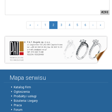
#293
«
‹
1
2
3
4
5
6
›
»
Mapa serwisu
Katalog Firm
Ogłoszenia
Produkty i usługi
Biżuteria i zegary
Praca
Forum